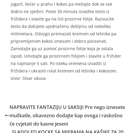
jogurt, šećer u prahu i kokos pa mešajte dok se sve
dobro ne sjedini. Posle 30 minuta izvadite testo iz
frižidera i stavite ga na list prozirne folije. Razvucite
testo da dobijete ujednačenu debljinu od nekoliko
milimetara. Odozgo premazati kremom od lešnika pa
pripremljenom kokos smesom i dobro poravnati.
Zamotajte ga uz pomoć prozirne folije koja je ostala
ispod. Umotajte ga prozirnom folijom i stavite u frižider
na najmanje 5 sati. Po isteku vremena izvaditi iz
frižidera i ukrasiti rolat kremom od lešnika i kokosom.
Izvor: Stvar ukusa
NAPRAVITE FANTAZIJU U SAKSIJI Pre nego iznesete
muškatle, obavezno dodajte kap ovoga i raskošno
će cvjetati do kasne jeseni
SLADOLED KOCKE SA MJERAMA NA KAŠIKE ZA 20