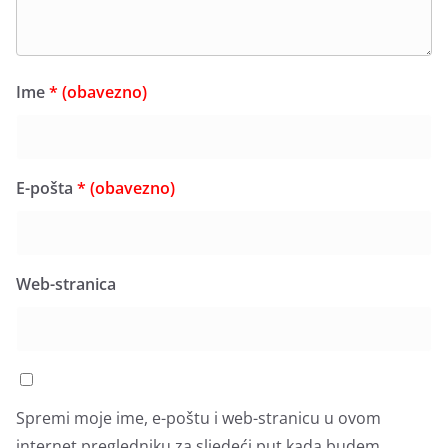
Ime
* (obavezno)
E-pošta
* (obavezno)
Web-stranica
Spremi moje ime, e-poštu i web-stranicu u ovom
internet pregledniku za sljedeći put kada budem