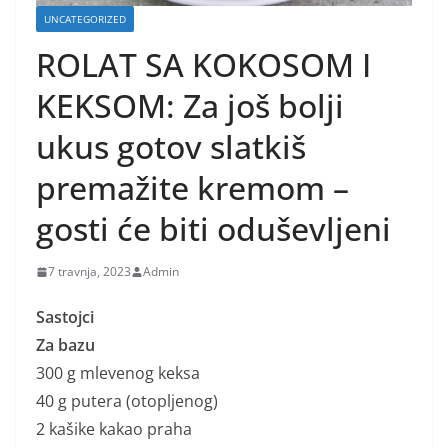
UNCATEGORIZED
ROLAT SA KOKOSOM I
KEKSOM: Za još bolji
ukus gotov slatkiš
premažite kremom –
gosti će biti oduševljeni
7 travnja, 2023
Admin
Sastojci
Za bazu
300 g mlevenog keksa
40 g putera (otopljenog)
2 kašike kakao praha