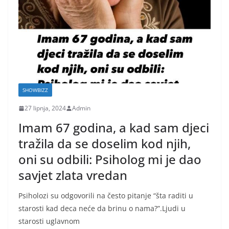
SHOWBIZZ
27 lipnja, 2024
Admin
Imam 67 godina, a kad sam djeci
tražila da se doselim kod njih,
oni su odbili: Psiholog mi je dao
savjet zlata vredan
Psiholozi su odgovorili na često pitanje “šta raditi u
starosti kad deca neće da brinu o nama?”.Ljudi u
starosti uglavnom