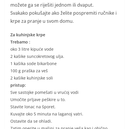
možete ga se riješiti jednom ili dvaput.
Svakako pokušajte ako želite pospremiti ručnike i
krpe za pranje u svom domu.
Za kuhinjske krpe
Trebamo :
oko 3 litre kipuće vode
2 kašike suncokretovog ulja.
1 kašika sode bikarbone
100 g praška za veš
2 kašike kuhinjske soli
pristup:
Sve sastojke pomešati u vrućoj vodi
Umočite prljave peškire u to.
Stavite lonac na šporet.
Kuvajte oko 5 minuta na laganoj vatri.
Ostavite da se ohladi.
Zatim operite u mašini za pranje veša kao i obično.