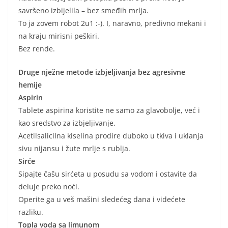
savršeno izbijelila – bez smeđih mrlja.
To ja zovem robot 2u1 :-). I, naravno, predivno mekani i
na kraju mirisni peškiri.
Bez rende.
Druge nježne metode izbjeljivanja bez agresivne
hemije
Aspirin
Tablete aspirina koristite ne samo za glavobolje, već i
kao sredstvo za izbjeljivanje.
Acetilsalicilna kiselina prodire duboko u tkiva i uklanja
sivu nijansu i žute mrlje s rublja.
Sirće
Sipajte čašu sirćeta u posudu sa vodom i ostavite da
deluje preko noći.
Operite ga u veš mašini sledećeg dana i videćete
razliku.
Topla voda sa limunom