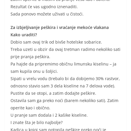
Rezultat će vas ugodno iznenaditi.
Sada ponovo možete uživati ​​u čistoći.
Za izbjeljivanje peškira i vraćanje mekoće vlakana
Kako uraditi?
Dobio sam ovaj trik od bivše hotelske sobarice.
Treba uzeti u obzir da ovaj tretman radimo nekoliko sati
prije pranja peškira.
Pa hajde da pripremimo običnu limunsku kiselinu – ja
sam kupila onu u šoljici.
Sipati u vrelu vodu (trebalo bi da dobijemo 30% rastvor,
odnosno stavio sam 3 dela kiseline na 7 delova vode).
Pustite da se otopi, a zatim dodajte peškire.
Ostavila sam ga preko noći (barem nekoliko sati). Zatim
operite kao i obično.
U pranje sam dodala i 2 kašike kiseline.
I znate šta je bilo najbolje?
Kadica u kojoj sam potopila peškire preko noći je