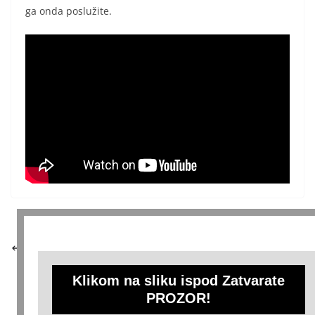
ga onda poslužite.
Sobarica iz hotela savjetovala je zagarantovani trik
za ustajale i tvrde peškire: 1 PRANJE I KAO DA SU
TEK KUPLJENI!
Klikom na sliku ispod Zatvarate
Ovu biljku zovu UBICA OTROVA: Podmlađuje tijelo i
PROZOR!
čuva zdravlje