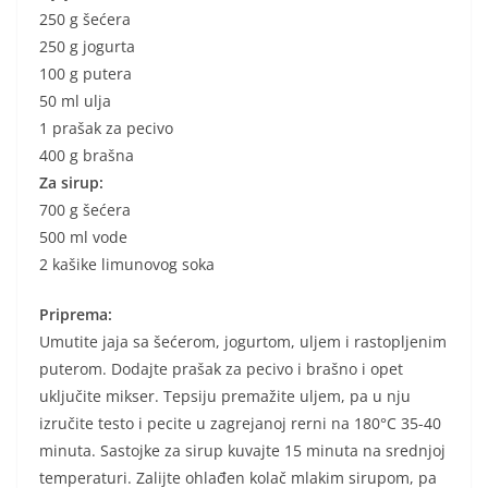
250 g šećera
250 g jogurta
100 g putera
50 ml ulja
1 prašak za pecivo
400 g brašna
Za sirup:
700 g šećera
500 ml vode
2 kašike limunovog soka
Priprema:
Umutite jaja sa šećerom, jogurtom, uljem i rastopljenim
puterom. Dodajte prašak za pecivo i brašno i opet
uključite mikser. Tepsiju premažite uljem, pa u nju
izručite testo i pecite u zagrejanoj rerni na 180°C 35-40
minuta. Sastojke za sirup kuvajte 15 minuta na srednjoj
temperaturi. Zalijte ohlađen kolač mlakim sirupom, pa