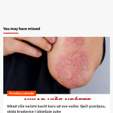
You may have missed
Porodica i zdravlje
Nikad više nećete baciti koru od ove voćke: liječI psorijazu,
skida bradavice I izbjeljuje zube