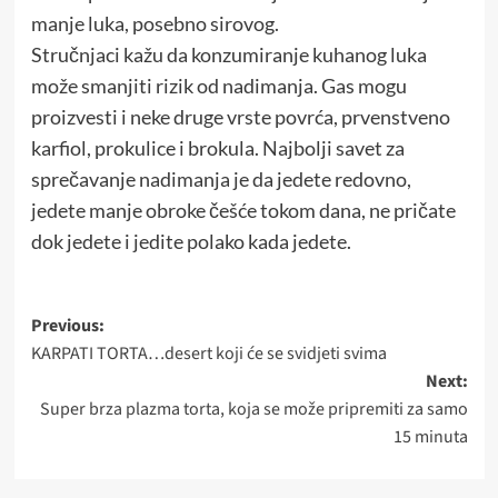
manje luka, posebno sirovog.
Stručnjaci kažu da konzumiranje kuhanog luka
može smanjiti rizik od nadimanja. Gas mogu
proizvesti i neke druge vrste povrća, prvenstveno
karfiol, prokulice i brokula. Najbolji savet za
sprečavanje nadimanja je da jedete redovno,
jedete manje obroke češće tokom dana, ne pričate
dok jedete i jedite polako kada jedete.
Post
Previous:
KARPATI TORTA…desert koji će se svidjeti svima
navigation
Next:
Super brza plazma torta, koja se može pripremiti za samo
15 minuta