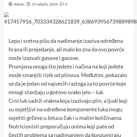
Admin
25 veljače, 2024
0
Lepa i sretna pišu da nadimanje izaziva određena
hrana ili prejedanje, ali malo ko zna da ovo povrće
može izazvati gasove i gasove.
Promjena onoga što jedete i načina na koji jedete
može smanjiti rizik od plinova. Međutim, pokazalo
se da je jedan od najvećih razloga za to povrće koje
mnogi stavljaju u gotovo svako jelo – luk.
Crni luk sadrži vlakna koja izazivaju plin, a ljudi koji
su osjetljivi na određene komponente luka mogu
osjetiti grčeve u želucu čak i u malim količinama.
Nutricionisti preporučuju onima koji pate od
čestih problema sa nadimanjem da konzumiraju