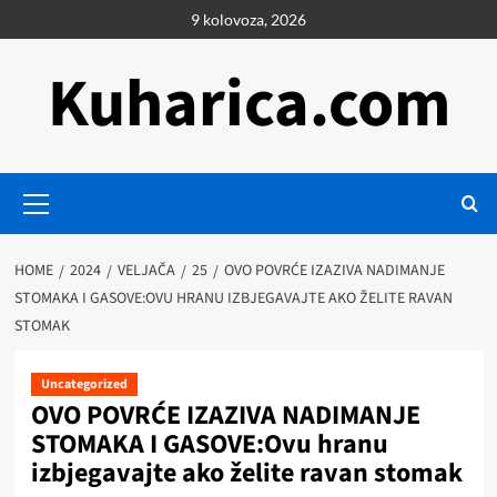
Skip
9 kolovoza, 2026
to
content
Kuharica.com
Primary
Menu
HOME
2024
VELJAČA
25
OVO POVRĆE IZAZIVA NADIMANJE
STOMAKA I GASOVE:OVU HRANU IZBJEGAVAJTE AKO ŽELITE RAVAN
STOMAK
Uncategorized
OVO POVRĆE IZAZIVA NADIMANJE
STOMAKA I GASOVE:Ovu hranu
izbjegavajte ako želite ravan stomak