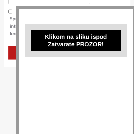
Spremi moje ime, e-poštu i web-stranicu u ovom
internet pregledniku za sljedeći put kada budem
komentirao.
Klikom na sliku ispod
Zatvarate PROZOR!