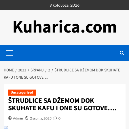
Skip
9 kolovoza, 2026
to
content
Kuharica.com
Primary
Menu
HOME
2023
SRPANJ
2
ŠTRUDLICE SA DŽEMOM DOK SKUHATE
KAFU I ONE SU GOTOVE….
Uncategorized
ŠTRUDLICE SA DŽEMOM DOK
SKUHATE KAFU I ONE SU GOTOVE….
Admin
2 srpnja, 2023
0