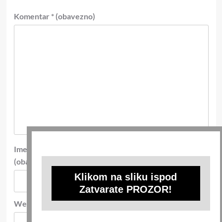
Komentar
* (obavezno)
Ime
*
E-pošta
*
(obavezno)
(obavezno)
Klikom na sliku ispod
Zatvarate PROZOR!
Web-stranica