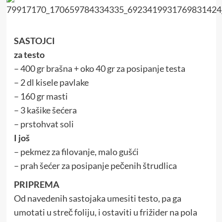
SASTOJCI
za testo
– 400 gr brašna + oko 40 gr za posipanje testa
– 2 dl kisele pavlake
– 160 gr masti
– 3 kašike šećera
– prstohvat soli
I još
– pekmez za filovanje, malo gušći
– prah šećer za posipanje pečenih štrudlica
PRIPREMA
Od navedenih sastojaka umesiti testo, pa ga
umotati u streč foliju, i ostaviti u frižider na pola