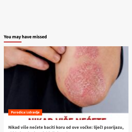
You may have missed
Porodica i zdravlje
Nikad više nećete baciti koru od ove voćke: liječI psorijazu,