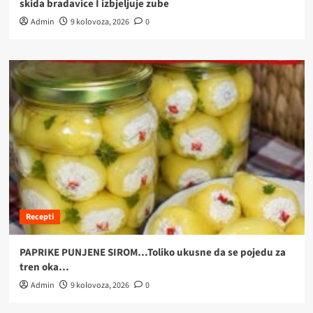
skida bradavice I izbjeljuje zube
Admin
9 kolovoza, 2026
0
Recepti
PAPRIKE PUNJENE SIROM…Toliko ukusne da se pojedu za
tren oka…
Admin
9 kolovoza, 2026
0