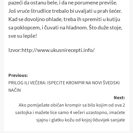
pazeći da ostanu bele, i da ne porumene previše.
Još vruće štrudlice trebalo bi uvaljati u prah šećer.
Kad se dovoljno ohlade, treba ih spremiti u kutiju
sa poklopcem, i čuvati na hladnom. Što duže stoje,
sve su lepše!
Izvor:http://www.ukusnirecepti.info/
Post
Previous:
PRILOG ILI VEČERA: ISPECITE KROMPIR NA NOVI ŠVEDSKI
navigation
NAČIN
Next:
Ako pomiješate običan krompir sa bilo kojim od ova 2
sastojka i mažete lice samo 4 večeri uzastopno, imaćete
sjajnu i glatku kožu od kojoj 0duvijek sanjate