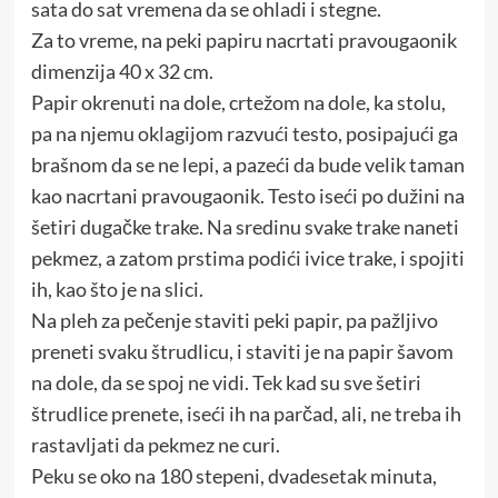
sata do sat vremena da se ohladi i stegne.
Za to vreme, na peki papiru nacrtati pravougaonik
dimenzija 40 x 32 cm.
Papir okrenuti na dole, crtežom na dole, ka stolu,
pa na njemu oklagijom razvući testo, posipajući ga
brašnom da se ne lepi, a pazeći da bude velik taman
kao nacrtani pravougaonik. Testo iseći po dužini na
šetiri dugačke trake. Na sredinu svake trake naneti
pekmez, a zatom prstima podići ivice trake, i spojiti
ih, kao što je na slici.
Na pleh za pečenje staviti peki papir, pa pažljivo
preneti svaku štrudlicu, i staviti je na papir šavom
na dole, da se spoj ne vidi. Tek kad su sve šetiri
štrudlice prenete, iseći ih na parčad, ali, ne treba ih
rastavljati da pekmez ne curi.
Peku se oko na 180 stepeni, dvadesetak minuta,