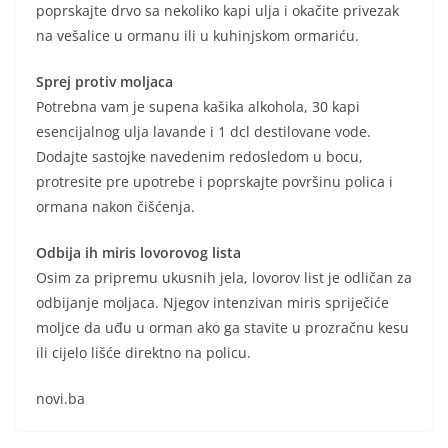
poprskajte drvo sa nekoliko kapi ulja i okačite privezak
na vešalice u ormanu ili u kuhinjskom ormariću.
Sprej protiv moljaca
Potrebna vam je supena kašika alkohola, 30 kapi
esencijalnog ulja lavande i 1 dcl destilovane vode.
Dodajte sastojke navedenim redosledom u bocu,
protresite pre upotrebe i poprskajte površinu polica i
ormana nakon čišćenja.
Odbija ih miris lovorovog lista
Osim za pripremu ukusnih jela, lovorov list je odličan za
odbijanje moljaca. Njegov intenzivan miris spriječiće
moljce da uđu u orman ako ga stavite u prozračnu kesu
ili cijelo lišće direktno na policu.
novi.ba