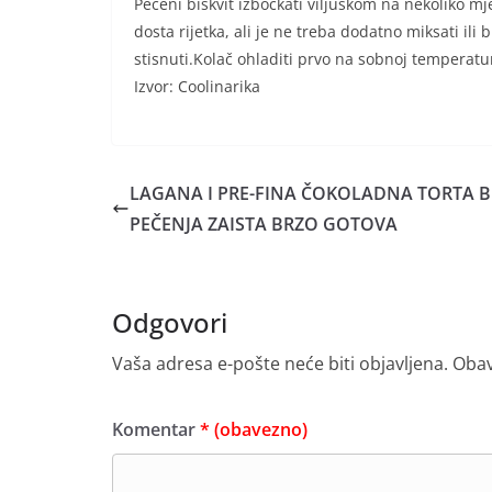
Pečeni biskvit izbockati viljuškom na nekoliko mj
dosta rijetka, ali je ne treba dodatno miksati ili 
stisnuti.Kolač ohladiti prvo na sobnoj temperatur
Izvor: Coolinarika
LAGANA I PRE-FINA ČOKOLADNA TORTA B
PEČENJA ZAISTA BRZO GOTOVA
Odgovori
Vaša adresa e-pošte neće biti objavljena.
Obav
Komentar
* (obavezno)