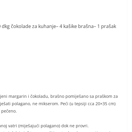
0 dkg čokolade za kuhanje– 4 kašike brašna– 1 prašak
ljeni margarin i čokoladu, brašno pomiješano sa praškom za
miješati polagano, ne mikserom. Peći (u tepsiji cca 20×35 cm)
e pečeno.
anoj vatri (miješajući polagano) dok ne provri.