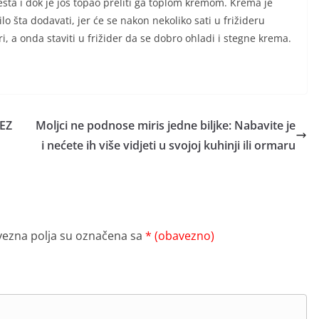
esta i dok je još topao preliti ga toplom kremom. Krema je
bilo šta dodavati, jer će se nakon nekoliko sati u frižideru
i, a onda staviti u frižider da se dobro ohladi i stegne krema.
EZ
Moljci ne podnose miris jedne biljke: Nabavite je
i nećete ih više vidjeti u svojoj kuhinji ili ormaru
ezna polja su označena sa
* (obavezno)