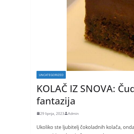
UNCATEGORIZED
KOLAČ IZ SNOVA: Čud
fantazija
29 lipnja, 2023
Admin
Ukoliko ste ljubitelj čokoladnih kolača, ond