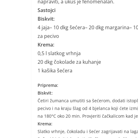
napraviti, a ukus je fenomenalan.
Sastojci
Biskvit:
4 jaja– 10 dkg šećera– 20 dkg margarina– 1
za pecivo
Krema:
0,5 l slatkog vrhnja
20 dkg čokolade za kuhanje
1 kašika šećera
Priprema:
Biskvit:
Četiri žumanca umutiti sa šećerom, dodati istop
pecivo i na kraju šlag od 4 bjelanca koji ćete iz
na 180°C oko 20 min. Provjeriti čačkalicom kad j
Krema:
Slatko vrhnje, čokoladu i šećer zagrijavati na lag