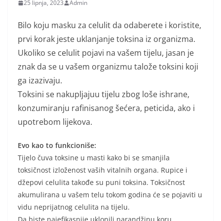
25 lipnja, 2023
Admin
Bilo koju masku za celulit da odaberete i koristite,
prvi korak jeste uklanjanje toksina iz organizma.
Ukoliko se celulit pojavi na vašem tijelu, jasan je
znak da se u vašem organizmu talože toksini koji
ga izazivaju.
Toksini se nakupljajuu tijelu zbog loše ishrane,
konzumiranju rafinisanog šećera, peticida, ako i
upotrebom lijekova.
Evo kao to funkcioniše:
Tijelo čuva toksine u masti kako bi se smanjila
toksičnost izloženost vaših vitalnih organa. Rupice i
džepovi celulita takođe su puni toksina. Toksičnost
akumulirana u vašem telu tokom godina će se pojaviti u
vidu neprijatnog celulita na tijelu.
Da biste najefikasnije uklonili narandžinu koru