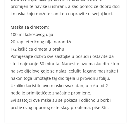
promijenite navike u ishrani, a kao pomoć će dobro doći
i maska koju možete sami da napravite u svojoj kući.
Maska sa cimetom:
100 ml kokosovog ulja
20 kapi eteričnog ulja narandže
1/2 kašičica cimeta u prahu
Pomiješajte dobro sve sastojke u posudi i ostavite da
stoji najmanje 30 minuta. Nanesite ovu masku direktno
na sve dijelove gdje se nalazi celulit, lagano masirajte i
nakon toga umotajte taj dio tijela u providnu foliju.
Ukoliko koristite ovu masku svaki dan, u roku od 2
nedelje primijetićete značajne promjene.
Svi sastojci ove mske su se pokazali odlično u borbi
protiv ovog upornog estetskog problema, piše Stil.