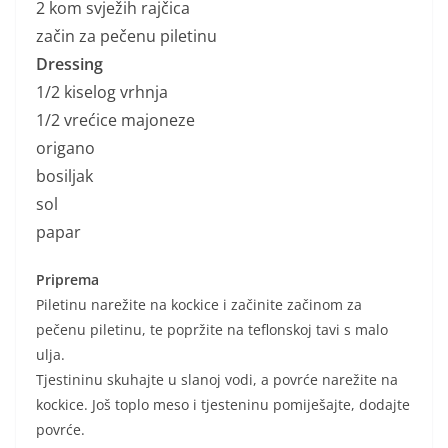
2 kom svježih rajčica
začin za pečenu piletinu
Dressing
1/2 kiselog vrhnja
1/2 vrećice majoneze
origano
bosiljak
sol
papar
Priprema
Piletinu narežite na kockice i začinite začinom za
pečenu piletinu, te popržite na teflonskoj tavi s malo
ulja.
Tjestininu skuhajte u slanoj vodi, a povrće narežite na
kockice. Još toplo meso i tjesteninu pomiješajte, dodajte
povrće.