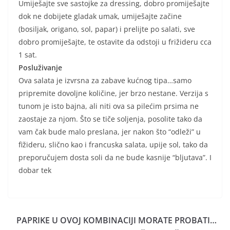
Umiješajte sve sastojke za dressing, dobro promiješajte
dok ne dobijete gladak umak, umiješajte začine
(bosiljak, origano, sol, papar) i prelijte po salati, sve
dobro promiješajte, te ostavite da odstoji u frižideru cca
1 sat.
Posluživanje
Ova salata je izvrsna za zabave kućnog tipa…samo
pripremite dovoljne količine, jer brzo nestane. Verzija s
tunom je isto bajna, ali niti ova sa pilećim prsima ne
zaostaje za njom. Što se tiče soljenja, posolite tako da
vam čak bude malo preslana, jer nakon što “odleži” u
fižideru, slično kao i francuska salata, upije sol, tako da
preporučujem dosta soli da ne bude kasnije “bljutava”. I
dobar tek
PAPRIKE U OVOJ KOMBINACIJI MORATE PROBATI…