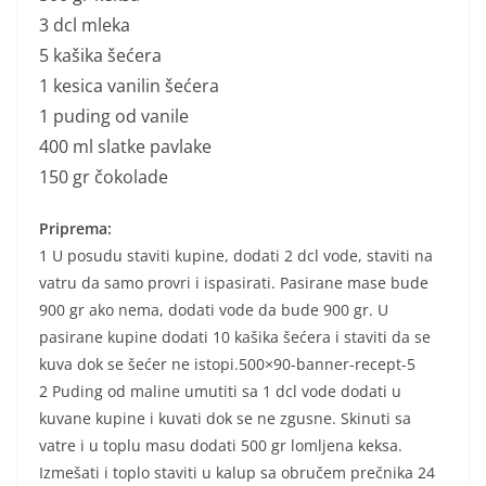
3 dcl mleka
5 kašika šećera
1 kesica vanilin šećera
1 puding od vanile
400 ml slatke pavlake
150 gr čokolade
Priprema:
1 U posudu staviti kupine, dodati 2 dcl vode, staviti na
vatru da samo provri i ispasirati. Pasirane mase bude
900 gr ako nema, dodati vode da bude 900 gr. U
pasirane kupine dodati 10 kašika šećera i staviti da se
kuva dok se šećer ne istopi.500×90-banner-recept-5
2 Puding od maline umutiti sa 1 dcl vode dodati u
kuvane kupine i kuvati dok se ne zgusne. Skinuti sa
vatre i u toplu masu dodati 500 gr lomljena keksa.
Izmešati i toplo staviti u kalup sa obručem prečnika 24