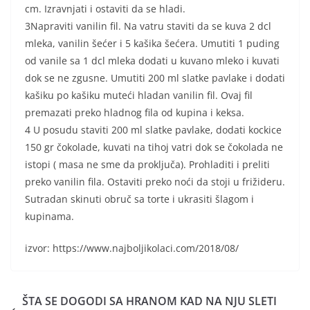
cm. Izravnjati i ostaviti da se hladi.
3Napraviti vanilin fil. Na vatru staviti da se kuva 2 dcl
mleka, vanilin šećer i 5 kašika šećera. Umutiti 1 puding
od vanile sa 1 dcl mleka dodati u kuvano mleko i kuvati
dok se ne zgusne. Umutiti 200 ml slatke pavlake i dodati
kašiku po kašiku muteći hladan vanilin fil. Ovaj fil
premazati preko hladnog fila od kupina i keksa.
4 U posudu staviti 200 ml slatke pavlake, dodati kockice
150 gr čokolade, kuvati na tihoj vatri dok se čokolada ne
istopi ( masa ne sme da proključa). Prohladiti i preliti
preko vanilin fila. Ostaviti preko noći da stoji u frižideru.
Sutradan skinuti obruč sa torte i ukrasiti šlagom i
kupinama.
izvor: https://www.najboljikolaci.com/2018/08/
ŠTA SE DOGODI SA HRANOM KAD NA NJU SLETI