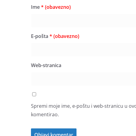
Ime
* (obavezno)
E-pošta
* (obavezno)
Web-stranica
Spremi moje ime, e-poštu i web-stranicu u ov
komentirao.