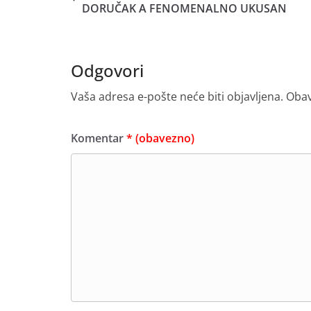
DORUČAK A FENOMENALNO UKUSAN
Odgovori
Vaša adresa e-pošte neće biti objavljena.
Obav
Komentar
* (obavezno)