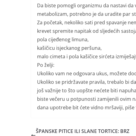
Da biste pomogli organizmu da nastavi da va
metabolizam, potrebno je da uradite par st
Za početak, nekoliko sati pred spavanje ne
krevet spremite napitak od sljedećih sastoj
pola cijeđenog limuna,
kašičicu isjeckanog peršuna,
malo cimeta i pola kašičice sirćeta izmiješaj
Po želji:
Ukoliko vam ne odgovara ukus, možete doda
Ukoliko se pridržavate pravila, trebalo bi d
još važnije to što uopšte nećete biti napuhan
biste večeru u potpunosti zamijenili ovim na
dana upotrebe bit ćete vidno mršaviji, piše “
ŠPANSKE PITICE ILI SLANE TORTICE: BRZ