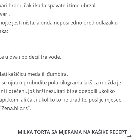
ri hranu čak i kada spavate i time ubrzali
vari.
mojte jesti ništa, a onda neposredno pred odlazak u
aka:
te u dva i po decilitra vode.
ti kašičicu meda ili đumbira.
a se ujutro probudite pola kilograma lakši, a možda je
i i otečeni. Još brži rezultati bi se dogodili ukoliko
pitkom, ali čak i ukoliko to ne uradite, poslije mjesec
Zena.blic.rs”.
MILKA TORTA SA MJERAMA NA KAŠIKE RECEPT