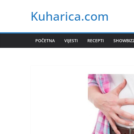
Skip
Kuharica.com
to
content
POČETNA
VIJESTI
RECEPTI
SHOWBIZ