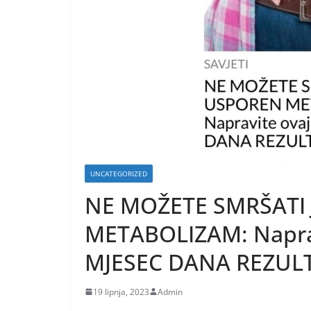
UNCATEGORIZED
NE MOŽETE SMRŠATI 
METABOLIZAM: Naprav
MJESEC DANA REZULT
19 lipnja, 2023
Admin