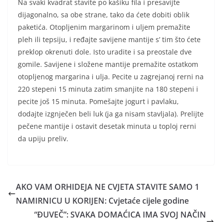
Na svaki kvadrat stavite po kašiku fila i presavijte
dijagonalno, sa obe strane, tako da ćete dobiti oblik
paketića. Otopljenim margarinom i uljem premažite
pleh ili tepsiju, i ređajte savijene mantije s’ tim što ćete
preklop okrenuti dole. Isto uradite i sa preostale dve
gomile. Savijene i složene mantije premažite ostatkom
otopljenog margarina i ulja. Pecite u zagrejanoj rerni na
220 stepeni 15 minuta zatim smanjite na 180 stepeni i
pecite još 15 minuta. Pomešajte jogurt i pavlaku,
dodajte izgnječen beli luk (ja ga nisam stavljala). Prelijte
pečene mantije i ostavit desetak minuta u toploj rerni
da upiju preliv.
AKO VAM ORHIDEJA NE CVJETA STAVITE SAMO 1
NAMIRNICU U KORIJEN: Cvjetaće cijele godine
“ĐUVEČ”: SVAKA DOMAĆICA IMA SVOJ NAČIN