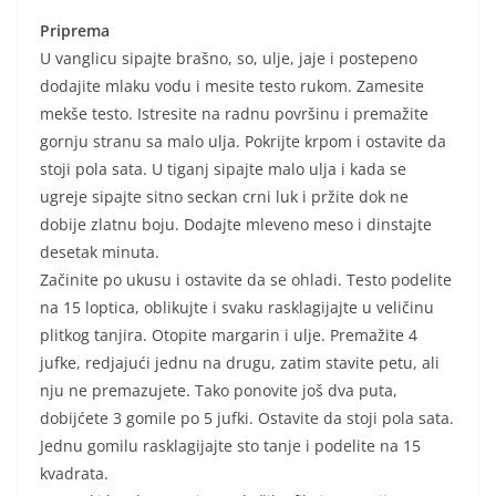
Priprema
U vanglicu sipajte brašno, so, ulje, jaje i postepeno
dodajite mlaku vodu i mesite testo rukom. Zamesite
mekše testo. Istresite na radnu površinu i premažite
gornju stranu sa malo ulja. Pokrijte krpom i ostavite da
stoji pola sata. U tiganj sipajte malo ulja i kada se
ugreje sipajte sitno seckan crni luk i pržite dok ne
dobije zlatnu boju. Dodajte mleveno meso i dinstajte
desetak minuta.
Začinite po ukusu i ostavite da se ohladi. Testo podelite
na 15 loptica, oblikujte i svaku rasklagijajte u veličinu
plitkog tanjira. Otopite margarin i ulje. Premažite 4
jufke, redjajući jednu na drugu, zatim stavite petu, ali
nju ne premazujete. Tako ponovite još dva puta,
dobijćete 3 gomile po 5 jufki. Ostavite da stoji pola sata.
Jednu gomilu rasklagijajte sto tanje i podelite na 15
kvadrata.