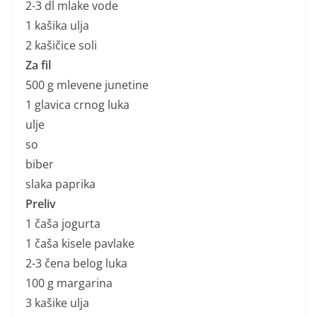
2-3 dl mlake vode
1 kašika ulja
2 kašičice soli
Za fil
500 g mlevene junetine
1 glavica crnog luka
ulje
so
biber
slaka paprika
Preliv
1 čaša jogurta
1 čaša kisele pavlake
2-3 čena belog luka
100 g margarina
3 kašike ulja