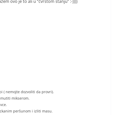
žem ovo je to ali u “čvrstom stanju” :-))))
pi ( nemojte dozvoliti da provri).
umutiti mikserom.
avce.
ckanim peršunom i izliti masu.