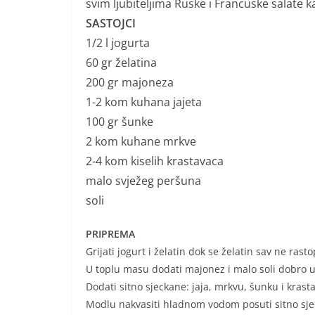
svim ljubiteljima Ruske i Francuske salate ka
SASTOJCI
1/2 l jogurta
60 gr želatina
200 gr majoneza
1-2 kom kuhana jajeta
100 gr šunke
2 kom kuhane mrkve
2-4 kom kiselih krastavaca
malo svježeg peršuna
soli
PRIPREMA
Grijati jogurt i želatin dok se želatin sav ne rasto
U toplu masu dodati majonez i malo soli dobro 
Dodati sitno sjeckane: jaja, mrkvu, šunku i krast
Modlu nakvasiti hladnom vodom posuti sitno sje