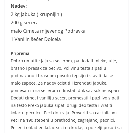
Nadev:
2 kg jabuka ( krupnijih )
200 g secera
malo Cimeta mljevenog Podravka
1 Vanilin šećer Dolcela
Priprema:
Dobro umutite jaja sa secerom, pa dodati mleko, ulje,
brasno i prasak za pecivo. Polivinu testa sipati u
podmazanu i brasnom posutu tepsiju i staviti da se
malo zapece. Za nadev ocistiti i izrendati jabuke,
pomesati ih sa secerom i dinstati dok sav sok ne ispari
Dodati cimet i vaniliju secer, promesati i pazljivo sipati
na testo Preko jabuka sipati drugi deo testa i vratiti
kolac u pecnicu. Peci do kraja. Proveriti sa cackalicom.
Peci na 190 stepeni u prethodnoj zagrejanoj pecnici.
Pecen i ohladjen kolac seci na kocke, a po zelji posuti sa