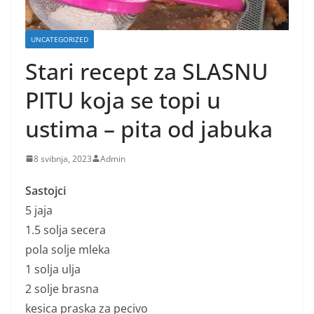
UNCATEGORIZED
Stari recept za SLASNU
PITU koja se topi u
ustima – pita od jabuka
8 svibnja, 2023
Admin
Sastojci
5 jaja
1.5 solja secera
pola solje mleka
1 solja ulja
2 solje brasna
kesica praska za pecivo