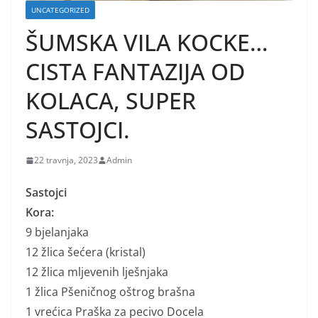
UNCATEGORIZED
ŠUMSKA VILA KOCKE…
CISTA FANTAZIJA OD
KOLACA, SUPER
SASTOJCI.
22 travnja, 2023
Admin
Sastojci
Kora:
9 bjelanjaka
12 žlica šećera (kristal)
12 žlica mljevenih lješnjaka
1 žlica Pšeničnog oštrog brašna
1 vrećica Praška za pecivo Docela