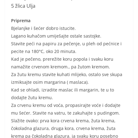
5 žlica Ulja
Priprema
Bjelanjke i šećer dobro istucite.
Lagano kuhačom umiješajte ostale sastojke.
Stavite peći na papiru za pečenje, u pleh od pećnice i
pecite na 180°C, oko 20 minuta.
Kad je pečeno, prerežite koru popola i svaku koru
namažite crvenom kremom., pa žutom kremom.
Za žutu kremu stavite kuhati mlijeko, ostalo sve skupa
izmiksajte osim margarina ( maslaca).
Kad se ohladi, izradite maslac ili margarin, te u to
dodajte žutu kremu.
Za crvenu kremu od voća, propasirajte voće i dodajte
mu šećer. Stavite na vatru, te zakuhajte s pudingom.
Slažite ovako: prva kora crvena krema, žuta krema,
čokoladna glazura, druga kora, crvena krema, žuta
krema pa čokoladna glazura. ja svaku koru posebno