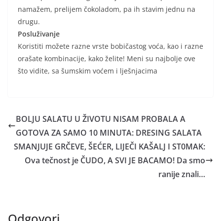
namažem, prelijem čokoladom, pa ih stavim jednu na
drugu.
Posluživanje
Koristiti možete razne vrste bobičastog voća, kao i razne
orašate kombinacije, kako želite! Meni su najbolje ove
što vidite, sa šumskim voćem i lješnjacima
BOLJU SALATU U ŽIVOTU NISAM PROBALA A
GOTOVA ZA SAMO 10 MINUTA: DRESING SALATA
SMANJUJE GRČEVE, ŠEĆER, LIJEČI KAŠALJ I ST0MAK:
Ova tečnost je ČUDO, A SVI JE BACAMO! Da smo
ranije znali…
Odgovori