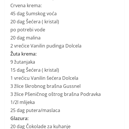
Crvena krema:
45 dag šumskog voća
20 dag Šećera ( kristal)
po potrebi vode
20 dag malina
2 vrećice Vanilin pudinga Dolcela
Žuta krema:
9 žutanjaka
15 dag Šećera ( kristal)
1 vrećicu Vanilin šećera Dolcela
3 žlice škrobnog brašna Gussnel
3 žlice Pšeničnog oštrog brašna Podravka
1/2l mlijeka
25 dag putera/maslaca
Glazura:
20 dag Čokolade za kuhanje