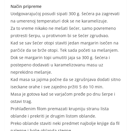
Način pripreme
Uodgovarajućoj posudi sipati 300 g. šećera pa zagrevati
na umerenoj temperaturi dok se ne karamelizuje.
Za to vreme nikako ne mešati šećer, samo povremeno
protresti šerpu, u protivnom bi se šećer zgrudvao.
Kad se sav šećer otopi staviti jedan margarin isečen na
parčiće da se brže otopi. Tek sada početi sa mešanjem.
Dok se margarin topi umutiti jaja sa 300 g. šećera i
postepeno dodavati u karamelizovanu masu uz
neprekidno mešanje.
Kad masa sa jajima počne da se zgrušnjava dodati sitno
iseckane orahe i sve zajedno pržiti 5 do 10 min.
Masa je gotova kad se varjačom pređe po dnu šerpe i
ostavi trag.
Prohlađenim filom premazati krupniju stranu lista
oblande i prekriti je drugim listom oblande.
Preko oblande staviti neki predmet najbolje knjige da fil
nalegne i bolje oblanda stegne.