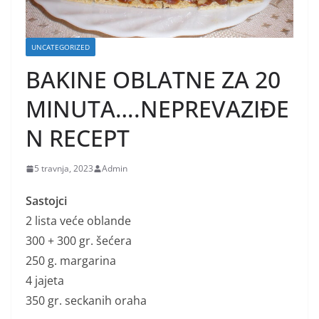
UNCATEGORIZED
BAKINE OBLATNE ZA 20
MINUTA….NEPREVAZIĐE
N RECEPT
5 travnja, 2023
Admin
Sastojci
2 lista veće oblande
300 + 300 gr. šećera
250 g. margarina
4 jajeta
350 gr. seckanih oraha