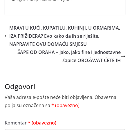
MRAVI U KUĆI, KUPATILU, KUHINJI, U ORMARIMA,
IZA FRIŽIDERA? Evo kako da ih se riješite,
NAPRAVITE OVU DOMAĆU SMJESU
ŠAPE OD ORAHA – jako, jako fine i jednostavne
šapice OBOŽAVAT ĆETE IH
Odgovori
Vaša adresa e-pošte neće biti objavljena.
Obavezna
polja su označena sa
* (obavezno)
Komentar
* (obavezno)