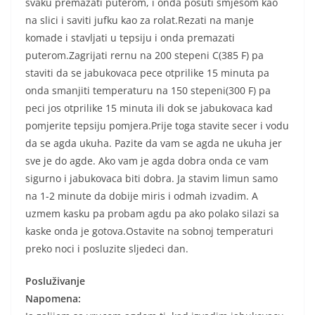
svaku premazati puterom, i onda posuti smjesom kao
na slici i saviti jufku kao za rolat.Rezati na manje
komade i stavljati u tepsiju i onda premazati
puterom.Zagrijati rernu na 200 stepeni C(385 F) pa
staviti da se jabukovaca pece otprilike 15 minuta pa
onda smanjiti temperaturu na 150 stepeni(300 F) pa
peci jos otprilike 15 minuta ili dok se jabukovaca kad
pomjerite tepsiju pomjera.Prije toga stavite secer i vodu
da se agda ukuha. Pazite da vam se agda ne ukuha jer
sve je do agde. Ako vam je agda dobra onda ce vam
sigurno i jabukovaca biti dobra. Ja stavim limun samo
na 1-2 minute da dobije miris i odmah izvadim. A
uzmem kasku pa probam agdu pa ako polako silazi sa
kaske onda je gotova.Ostavite na sobnoj temperaturi
preko noci i posluzite sljedeci dan.
Posluživanje
Napomena: