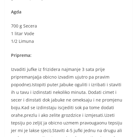
Agda
700 g Secera
1 litar Vode
1/2 Limuna
Priprema:
Izvaditi jufke iz frizidera najmanje 3 sata prije
pripremanja(ja obicno izvadim ujutro pa pravim
popodne).Istopiti puter.Jabuke oguliti i izribati i staviti
ih u tavu i izdinstati nekoliko minuta. Dodati cimet i
secer i dinstati dok jabuke ne omeksaju i ne promjenu
boju.Kad se izdinstaju iscjediti sok pa tome dodati
orahe,prezlu i ako zelite grozdzice i izmjesati.Uzeti
tepsiju po zelji( ja obicno uzmem pravougaonu tepsiju
jer mi je lakse sjeci).Staviti 4-5 jufki jednu na drugu ali