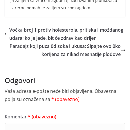
Ja zalijem sa vrucom agdom tj. kad izvadim jabukovacu
iz rerne odmah je zalijem vrucom agdom.
Voćka broj 1 protiv holesterola, pritiska I moždanog
udara: ko je jede, bit će zdrav kao drijen
Paradajz koji puca 0d soka i ukusa: Sipajte ovo 0ko
korijena za nikad mesnatije plodove
Odgovori
Vaša adresa e-pošte neće biti objavljena.
Obavezna
polja su označena sa
* (obavezno)
Komentar
* (obavezno)