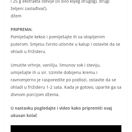
i 25 g ekstrakta stevije (ili bilo kojeg drugog). drugi
željeni zaslađivač).
džem
PRIPREMA:
Pomiješajte kekse i pomiješajte ih sa otopljenim
puterom. Smjesu čvrsto utisnite u kalup i ostavite da se
ohladi u frižideru.
Umutite vrhnje, vaniliju, limunov sok i steviju,
umiješajte ih u sir. Uzmite dobijenu kremu i
ravnomjerno je rasporedite po podlozi, ostavite da se
ohladi u frižideru 1-2 sata. Kada je gotovo, uparite ga sa
divnom porcijom džema.
U nastavku pogledajte i video kako pripremiti ovaj
ukusan kolač