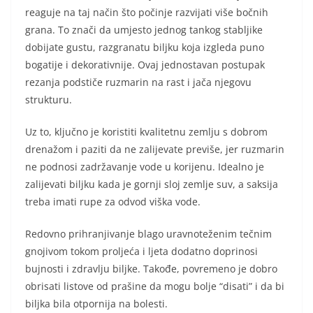
reaguje na taj način što počinje razvijati više bočnih
grana. To znači da umjesto jednog tankog stabljike
dobijate gustu, razgranatu biljku koja izgleda puno
bogatije i dekorativnije. Ovaj jednostavan postupak
rezanja podstiče ruzmarin na rast i jača njegovu
strukturu.
Uz to, ključno je koristiti kvalitetnu zemlju s dobrom
drenažom i paziti da ne zalijevate previše, jer ruzmarin
ne podnosi zadržavanje vode u korijenu. Idealno je
zalijevati biljku kada je gornji sloj zemlje suv, a saksija
treba imati rupe za odvod viška vode.
Redovno prihranjivanje blago uravnoteženim tečnim
gnojivom tokom proljeća i ljeta dodatno doprinosi
bujnosti i zdravlju biljke. Takođe, povremeno je dobro
obrisati listove od prašine da mogu bolje “disati” i da bi
biljka bila otpornija na bolesti.