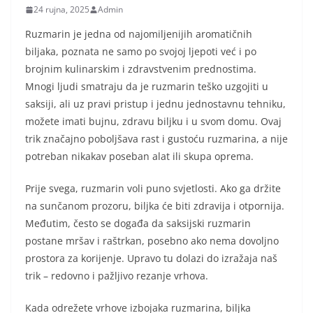
24 rujna, 2025
Admin
Ruzmarin je jedna od najomiljenijih aromatičnih
biljaka, poznata ne samo po svojoj ljepoti već i po
brojnim kulinarskim i zdravstvenim prednostima.
Mnogi ljudi smatraju da je ruzmarin teško uzgojiti u
saksiji, ali uz pravi pristup i jednu jednostavnu tehniku,
možete imati bujnu, zdravu biljku i u svom domu. Ovaj
trik značajno poboljšava rast i gustoću ruzmarina, a nije
potreban nikakav poseban alat ili skupa oprema.
Prije svega, ruzmarin voli puno svjetlosti. Ako ga držite
na sunčanom prozoru, biljka će biti zdravija i otpornija.
Međutim, često se događa da saksijski ruzmarin
postane mršav i raštrkan, posebno ako nema dovoljno
prostora za korijenje. Upravo tu dolazi do izražaja naš
trik – redovno i pažljivo rezanje vrhova.
Kada odrežete vrhove izbojaka ruzmarina, biljka