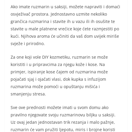
Ako imate ruzmarin u saksiji, možete napraviti i domaći
osvježivač prostora. Jednostavno uzmite nekoliko
grančica ruzmarina i stavite ih u vazu ili ih osušite te
stavite u male platnene vrećice koje ćete razmjestiti po
kući. Njihova aroma će učiniti da vaš dom uvijek miriše
svježe i prirodno.
Za one koji vole DIY kozmetiku, ruzmarin se može
koristiti i u pripravcima za njegu kože i kose. Na
primjer, ispiranje kose čajem od ruzmarina može
pojačati sjaj i ojačati vlasi, dok kupka s infuzijom
ruzmarina može pomoći u opuštanju mišića i
smanjenju stresa.
Sve ove prednosti možete imati u svom domu ako
pravilno njegovate svoju ruzmarinovu biljku u saksiji.
Uz ovaj jedan jednostavan trik rezanja i malo pažnje,
ruzmarin će vam pružiti ljepotu, miris i brojne koristi