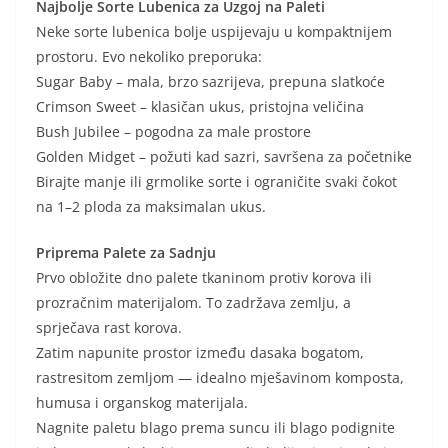
Najbolje Sorte Lubenica za Uzgoj na Paleti
Neke sorte lubenica bolje uspijevaju u kompaktnijem
prostoru. Evo nekoliko preporuka:
Sugar Baby – mala, brzo sazrijeva, prepuna slatkoće
Crimson Sweet – klasičan ukus, pristojna veličina
Bush Jubilee – pogodna za male prostore
Golden Midget – požuti kad sazri, savršena za početnike
Birajte manje ili grmolike sorte i ograničite svaki čokot
na 1–2 ploda za maksimalan ukus.
Priprema Palete za Sadnju
Prvo obložite dno palete tkaninom protiv korova ili
prozračnim materijalom. To zadržava zemlju, a
sprječava rast korova.
Zatim napunite prostor između dasaka bogatom,
rastresitom zemljom — idealno mješavinom komposta,
humusa i organskog materijala.
Nagnite paletu blago prema suncu ili blago podignite