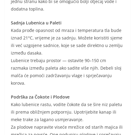
jednu stranu kako bi se omogućio bolji otjecaj vode i
dodatna toplina.
Sadnja Lubenica u Paleti
Kada prođe opasnost od mraza i temperatura tla bude
iznad 21°C, vrijeme je za sadnju. Možete koristiti sjeme
ili već uzgojene sadnice, koje se sade direktno u zemlju
između dasaka.
Lubenice trebaju prostor — ostavite 90–150 cm
razmaka između paleta ako sadite više njih. Debeli sloj
malča će pomoći zadržavanju vlage i sprječavanju
korova.
Podrška za Čokote i Plodove
Kako lubenice rastu, vodite čokote da se šire niz paletu
ili prema obližnjem potpornju. Upotrijebite kanap ili
meke trake za lagano usmjeravanje.
Za plodove napravite viseće mrežice od starih majica ili
mrežica za povrće. One podupiru plodove i sprečavaju