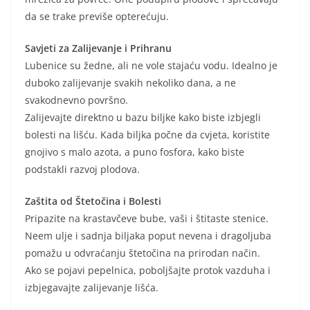
da se trake previše opterećuju.
Savjeti za Zalijevanje i Prihranu
Lubenice su žedne, ali ne vole stajaću vodu. Idealno je
duboko zalijevanje svakih nekoliko dana, a ne
svakodnevno površno.
Zalijevajte direktno u bazu biljke kako biste izbjegli
bolesti na lišću. Kada biljka počne da cvjeta, koristite
gnojivo s malo azota, a puno fosfora, kako biste
podstakli razvoj plodova.
Zaštita od Štetočina i Bolesti
Pripazite na krastavčeve bube, vaši i štitaste stenice.
Neem ulje i sadnja biljaka poput nevena i dragoljuba
pomažu u odvraćanju štetočina na prirodan način.
Ako se pojavi pepelnica, poboljšajte protok vazduha i
izbjegavajte zalijevanje lišća.