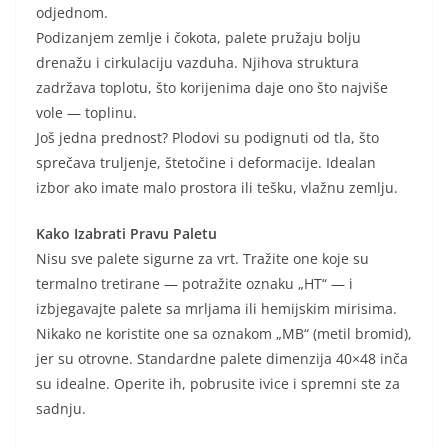
odjednom.
Podizanjem zemlje i čokota, palete pružaju bolju
drenažu i cirkulaciju vazduha. Njihova struktura
zadržava toplotu, što korijenima daje ono što najviše
vole — toplinu.
Još jedna prednost? Plodovi su podignuti od tla, što
sprečava truljenje, štetočine i deformacije. Idealan
izbor ako imate malo prostora ili tešku, vlažnu zemlju.
Kako Izabrati Pravu Paletu
Nisu sve palete sigurne za vrt. Tražite one koje su
termalno tretirane — potražite oznaku „HT“ — i
izbjegavajte palete sa mrljama ili hemijskim mirisima.
Nikako ne koristite one sa oznakom „MB“ (metil bromid),
jer su otrovne. Standardne palete dimenzija 40×48 inča
su idealne. Operite ih, pobrusite ivice i spremni ste za
sadnju.