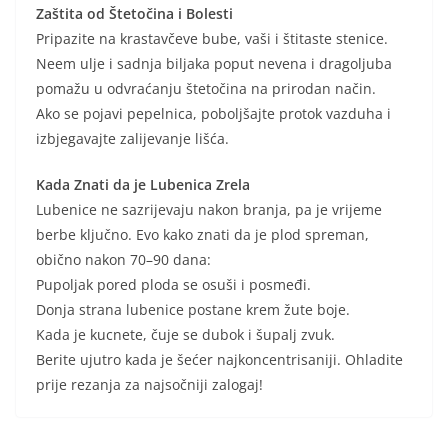
Zaštita od Štetočina i Bolesti
Pripazite na krastavčeve bube, vaši i štitaste stenice.
Neem ulje i sadnja biljaka poput nevena i dragoljuba
pomažu u odvraćanju štetočina na prirodan način.
Ako se pojavi pepelnica, poboljšajte protok vazduha i
izbjegavajte zalijevanje lišća.
Kada Znati da je Lubenica Zrela
Lubenice ne sazrijevaju nakon branja, pa je vrijeme
berbe ključno. Evo kako znati da je plod spreman,
obično nakon 70–90 dana:
Pupoljak pored ploda se osuši i posmeđi.
Donja strana lubenice postane krem žute boje.
Kada je kucnete, čuje se dubok i šupalj zvuk.
Berite ujutro kada je šećer najkoncentrisaniji. Ohladite
prije rezanja za najsočniji zalogaj!