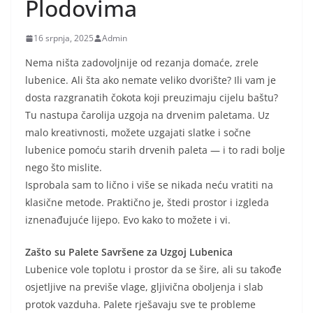
Plodovima
16 srpnja, 2025
Admin
Nema ništa zadovoljnije od rezanja domaće, zrele
lubenice. Ali šta ako nemate veliko dvorište? Ili vam je
dosta razgranatih čokota koji preuzimaju cijelu baštu?
Tu nastupa čarolija uzgoja na drvenim paletama. Uz
malo kreativnosti, možete uzgajati slatke i sočne
lubenice pomoću starih drvenih paleta — i to radi bolje
nego što mislite.
Isprobala sam to lično i više se nikada neću vratiti na
klasične metode. Praktično je, štedi prostor i izgleda
iznenađujuće lijepo. Evo kako to možete i vi.
Zašto su Palete Savršene za Uzgoj Lubenica
Lubenice vole toplotu i prostor da se šire, ali su takođe
osjetljive na previše vlage, gljivična oboljenja i slab
protok vazduha. Palete rješavaju sve te probleme