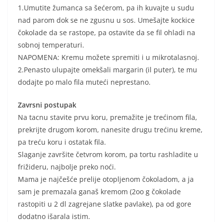
1.Umutite žumanca sa šećerom, pa ih kuvajte u sudu
nad parom dok se ne zgusnu u sos. Umešajte kockice
čokolade da se rastope, pa ostavite da se fil ohladi na
sobnoj temperaturi.
NAPOMENA: Kremu možete spremiti i u mikrotalasnoj.
2.Penasto ulupajte omekšali margarin (il puter), te mu
dodajte po malo fila muteći neprestano.
Zavrsni postupak
Na tacnu stavite prvu koru, premažite je trećinom fila,
prekrijte drugom korom, nanesite drugu trećinu kreme,
pa treću koru i ostatak fila.
Slaganje završite četvrom korom, pa tortu rashladite u
frižideru, najbolje preko noći.
Mama je najčešće prelije otopljenom čokoladom, a ja
sam je premazala ganaš kremom (2oo g čokolade
rastopiti u 2 dl zagrejane slatke pavlake), pa od gore
dodatno išarala istim.