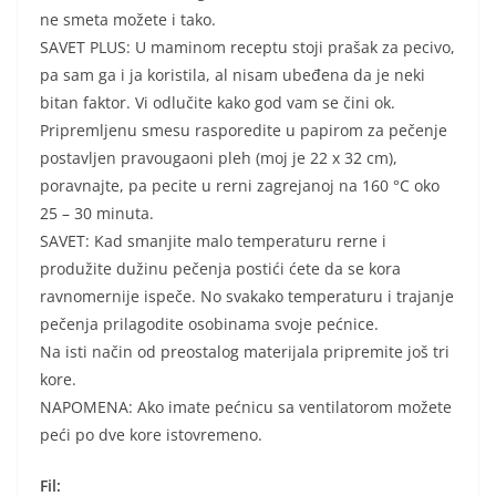
ne smeta možete i tako.
SAVET PLUS: U maminom receptu stoji prašak za pecivo,
pa sam ga i ja koristila, al nisam ubeđena da je neki
bitan faktor. Vi odlučite kako god vam se čini ok.
Pripremljenu smesu rasporedite u papirom za pečenje
postavljen pravougaoni pleh (moj je 22 x 32 cm),
poravnajte, pa pecite u rerni zagrejanoj na 160 °C oko
25 – 30 minuta.
SAVET: Kad smanjite malo temperaturu rerne i
produžite dužinu pečenja postići ćete da se kora
ravnomernije ispeče. No svakako temperaturu i trajanje
pečenja prilagodite osobinama svoje pećnice.
Na isti način od preostalog materijala pripremite još tri
kore.
NAPOMENA: Ako imate pećnicu sa ventilatorom možete
peći po dve kore istovremeno.
Fil: