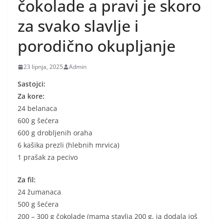
čokolade a pravi je skoro
za svako slavlje i
porodično okupljanje
23 lipnja, 2025
Admin
Sastojci:
Za kore:
24 belanaca
600 g šećera
600 g drobljenih oraha
6 kašika prezli (hlebnih mrvica)
1 prašak za pecivo
Za fil:
24 žumanaca
500 g šećera
200 – 300 g čokolade (mama stavlja 200 g, ja dodala još