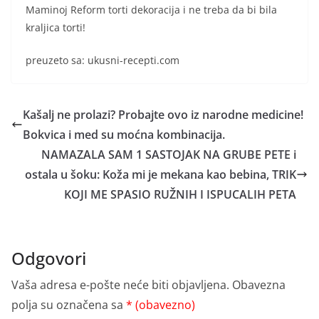
Maminoj Reform torti dekoracija i ne treba da bi bila
kraljica torti!
preuzeto sa: ukusni-recepti.com
Kašalj ne prolazi? Probajte ovo iz narodne medicine!
Bokvica i med su moćna kombinacija.
NAMAZALA SAM 1 SASTOJAK NA GRUBE PETE i
ostala u šoku: Koža mi je mekana kao bebina, TRIK
KOJI ME SPASIO RUŽNIH I ISPUCALIH PETA
Odgovori
Vaša adresa e-pošte neće biti objavljena.
Obavezna
polja su označena sa
* (obavezno)