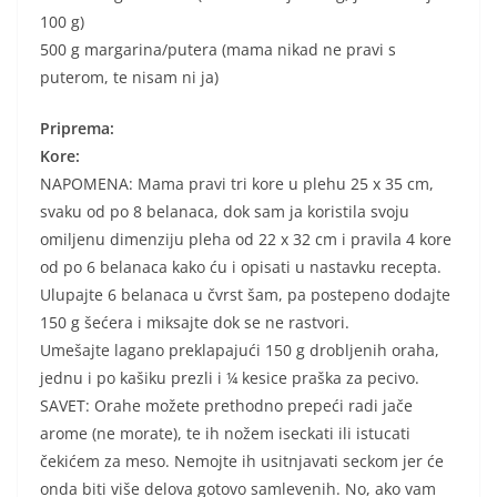
100 g)
500 g margarina/putera (mama nikad ne pravi s
puterom, te nisam ni ja)
Priprema:
Kore:
NAPOMENA: Mama pravi tri kore u plehu 25 x 35 cm,
svaku od po 8 belanaca, dok sam ja koristila svoju
omiljenu dimenziju pleha od 22 x 32 cm i pravila 4 kore
od po 6 belanaca kako ću i opisati u nastavku recepta.
Ulupajte 6 belanaca u čvrst šam, pa postepeno dodajte
150 g šećera i miksajte dok se ne rastvori.
Umešajte lagano preklapajući 150 g drobljenih oraha,
jednu i po kašiku prezli i ¼ kesice praška za pecivo.
SAVET: Orahe možete prethodno prepeći radi jače
arome (ne morate), te ih nožem iseckati ili istucati
čekićem za meso. Nemojte ih usitnjavati seckom jer će
onda biti više delova gotovo samlevenih. No, ako vam