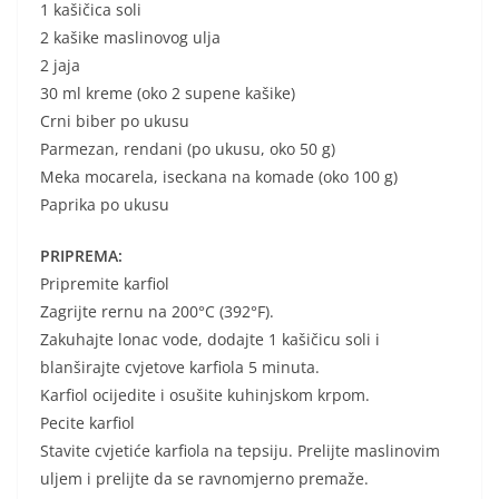
1 kašičica soli
2 kašike maslinovog ulja
2 jaja
30 ml kreme (oko 2 supene kašike)
Crni biber po ukusu
Parmezan, rendani (po ukusu, oko 50 g)
Meka mocarela, iseckana na komade (oko 100 g)
Paprika po ukusu
PRIPREMA:
Pripremite karfiol
Zagrijte rernu na 200°C (392°F).
Zakuhajte lonac vode, dodajte 1 kašičicu soli i
blanširajte cvjetove karfiola 5 minuta.
Karfiol ocijedite i osušite kuhinjskom krpom.
Pecite karfiol
Stavite cvjetiće karfiola na tepsiju. Prelijte maslinovim
uljem i prelijte da se ravnomjerno premaže.