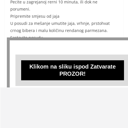
Pecite u zagrejanoj rerni 10 minuta, ili dok ne
porumeni.
Pripremite smjesu od jaja
U posudi za mešanje umutite jaja, vrhnje, prstohvat
crnog bibera i malu količinu rendanog parmezana.
Sastavite posudu
Pečeni karfiol prebacite u namašćenu posudu za
pečenje.
Smjesu od jaja prelijte preko karfiola, pazeći da bude
ravnomjerno raspoređena.
Klikom na sliku ispod Zatvarate
Pospite dodatno naribanim parmezanom i natrganim
PROZOR!
komadićima mocarele.
Pospite paprikom za dodatnu aromu i boju.
Ispecite sir od karfiola
Stavite posudu za pečenje u rernu i pecite 20 minuta, ili
dok se sir ne rastopi i ne porumeni na vrhu.
Izvadite iz rerne i ostavite da se malo ohladi pre
serviranja. Uživajte kao glavno jelo ili prilog svom