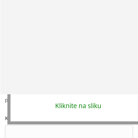
omiljenom jelu.
Samo rijetki znaju ovu caku: Zalijte mlade paprike
ovim rastvorom i rodiće kao nikad prije!
KREMASTO, LAGANO, VOĆNO….SA MJERAMA NA
KAŠIKE RADI LAKŠE PRIPREME
Odgovori
Vaša adresa e-pošte neće biti objavljena.
Obavezna
polja su označena sa
* (obavezno)
Kliknite na sliku
Komentar
* (obavezno)