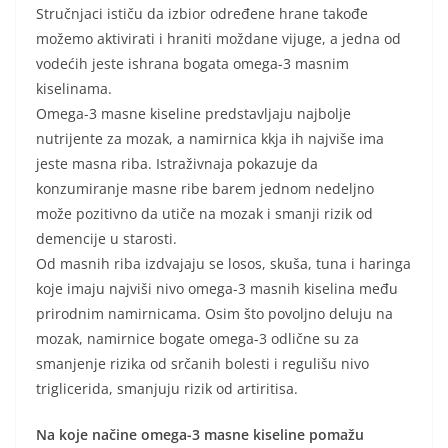
Stručnjaci ističu da izbior određene hrane takođe
možemo aktivirati i hraniti moždane vijuge, a jedna od
vodećih jeste ishrana bogata omega-3 masnim
kiselinama.
Omega-3 masne kiseline predstavljaju najbolje
nutrijente za mozak, a namirnica kkja ih najviše ima
jeste masna riba. Istraživnaja pokazuje da
konzumiranje masne ribe barem jednom nedeljno
može pozitivno da utiče na mozak i smanji rizik od
demencije u starosti.
Od masnih riba izdvajaju se losos, skuša, tuna i haringa
koje imaju najviši nivo omega-3 masnih kiselina među
prirodnim namirnicama. Osim što povoljno deluju na
mozak, namirnice bogate omega-3 odlične su za
smanjenje rizika od srčanih bolesti i regulišu nivo
triglicerida, smanjuju rizik od artiritisa.
Na koje načine omega-3 masne kiseline pomažu