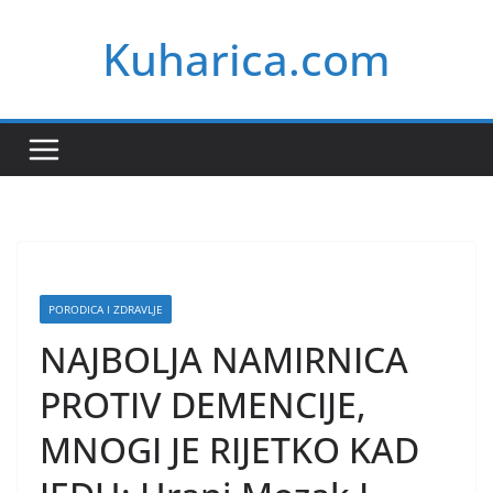
Skip
Kuharica.com
to
content
PORODICA I ZDRAVLJE
NAJBOLJA NAMIRNICA
PROTIV DEMENCIJE,
MNOGI JE RIJETKO KAD