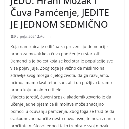
JEDU: Hrani Mozak I
Čuva Pamćenje, JEDITE
JE JEDNOM SEDMIČNO
9 srpnja, 2024
Admin
Koja namirnica je odlična za prevenciju demencije –
hrana za mozak koja čuva pamćenje u starosti!
Demencija je bolest koja se kod starije populacije sve
više pojavljuje. Zbog toga je važno da mislimo na
zdravlje svog mozga cijelog života, da ga razvijamo,
učimo, imamo kvalitetan san, ali i da pažljivo biramo
hranu koju unsimo u tijelo.
Vladeta Jerotić, čuveni srpski akademik govorio je da
učenje jedne pjesmice ili molitve može značajno
pomoći u očuvanju pamćenja. Zbog toga se trudite da
svakodnevno naučite nešto novo, usvojite nova znanja
pročitate nešto vrijedno i tako trenirate svoj mozak.