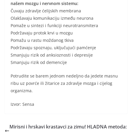
našem mozgu i nervnom sistemu:
Čuvaju zdravlje ćelijskih membrana
Olakšavaju komunikaciju između neurona
Pomaže u sintezi i funkciji neurotransmitera
Podržavaju protok krvi u mozgu
Pomažu u rastu moždanog tkiva
Podržavaju spoznaju, uključujući pamćenje
Smanjuju rizik od anksioznosti i depresije
Smanjuju rizik od demencije
Potrudite se barem jednom nedeljno da jedete masnu
ribu uz povrće ili žitarice za zdravlje mozga i cijelog
organizma.
Izvor: Sensa
Mirisni i hrskavi krastavci za zimu! HLADNA metoda: