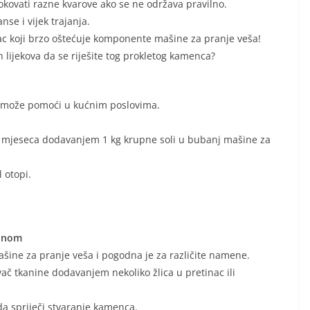
kovati razne kvarove ako se ne održava pravilno.
se i vijek trajanja.
ac koji brzo oštećuje komponente mašine za pranje veša!
h lijekova da se riješite tog prokletog kamenca?
am može pomoći u kućnim poslovima.
 mjeseca dodavanjem 1 kg krupne soli u bubanj mašine za
 otopi.
linom
ašine za pranje veša i pogodna je za različite namene.
ač tkanine dodavanjem nekoliko žlica u pretinac ili
da spriječi stvaranje kamenca.