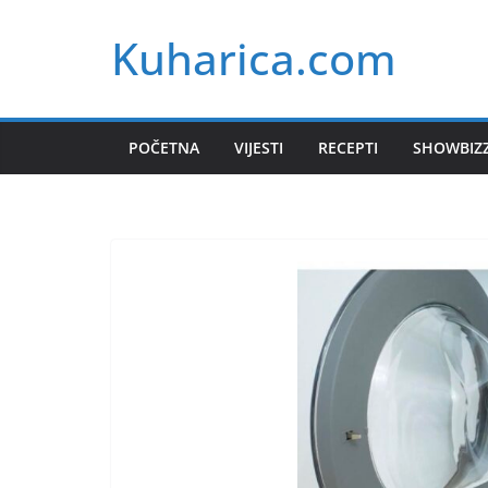
Skip
Kuharica.com
to
content
POČETNA
VIJESTI
RECEPTI
SHOWBIZ