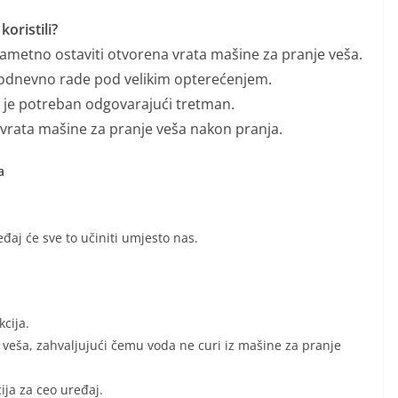
koristili?
pametno ostaviti otvorena vrata mašine za pranje veša.
akodnevno rade pod velikim opterećenjem.
 je potreban odgovarajući tretman.
vrata mašine za pranje veša nakon pranja.
a
eđaj će sve to učiniti umjesto nas.
cija.
 veša, zahvaljujući čemu voda ne curi iz mašine za pranje
ija za ceo uređaj.