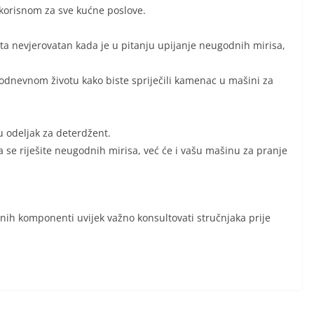
korisnom za sve kućne poslove.
zaista nevjerovatan kada je u pitanju upijanje neugodnih mirisa,
odnevnom životu kako biste spriječili kamenac u mašini za
u odeljak za deterdžent.
e riješite neugodnih mirisa, već će i vašu mašinu za pranje
enih komponenti uvijek važno konsultovati stručnjaka prije