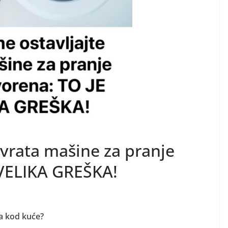
 vrata mašine za pranje
 VELIKA GREŠKA!
ša kod kuće?