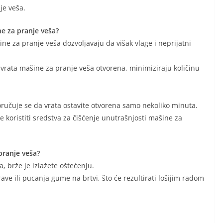
je veša.
ne za pranje veša?
e za pranje veša dozvoljavaju da višak vlage i neprijatni
 vrata mašine za pranje veša otvorena, minimiziraju količinu
ručuje se da vrata ostavite otvorena samo nekoliko minuta.
je koristiti sredstva za čišćenje unutrašnjosti mašine za
pranje veša?
, brže je izlažete oštećenju.
ave ili pucanja gume na brtvi, što će rezultirati lošijim radom