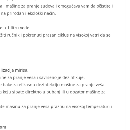
a i mašine za pranje sudova i omogućava vam da očistite i
na prirodan i ekološki način.
e u 1 litru vode.
iti ručnik i pokrenuti prazan ciklus na visokoj vatri da se
izacije mirisa.
ne za pranje veša i savršeno je dezinfikuje.
še bake za efikasnu dezinfekciju mašine za pranje veša.
tara koju sipate direktno u bubanj ili u dozator mašine za
čite mašinu za pranje veša praznu na visokoj temperaturi i
nom