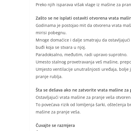
Preko njih isparava višak vlage iz mašine za pran
Zašto se ne isplati ostaviti otvorena vrata maši
Godinama je postojao mit da otvorena vrata mašin
mirisi pobegnu.
Mnoge domaćice i dalje smatraju da ostavljajući
buđi koja se stvara u njoj.
Paradoksalno, međutim, radi upravo suprotno.
Umesto stalnog provetravanja veš mašine, prepo
Umjesto ventilacije unutrašnjosti uređaja, bolje 
pranje rublja.
Šta se dešava ako ne zatvorite vrata mašine za 
Ostavljajući vrata mašine za pranje veša otvorena
To povećava rizik od lomljenja šarki, oštećenja br
mašine za pranje veša.
Čuvajte se razmjera