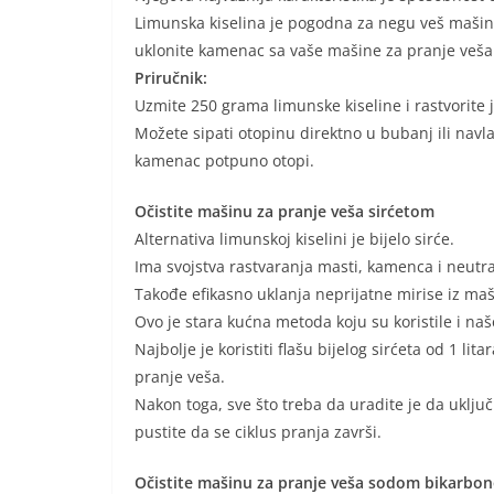
Limunska kiselina je pogodna za negu veš mašin
uklonite kamenac sa vaše mašine za pranje veša 
Priručnik:
Uzmite 250 grama limunske kiseline i rastvorite j
Možete sipati otopinu direktno u bubanj ili navlaž
kamenac potpuno otopi.
Očistite mašinu za pranje veša sirćetom
Alternativa limunskoj kiselini je bijelo sirće.
Ima svojstva rastvaranja masti, kamenca i neutral
Takođe efikasno uklanja neprijatne mirise iz maši
Ovo je stara kućna metoda koju su koristile i na
Najbolje je koristiti flašu bijelog sirćeta od 1 li
pranje veša.
Nakon toga, sve što treba da uradite je da uklju
pustite da se ciklus pranja završi.
Očistite mašinu za pranje veša sodom bikarbo