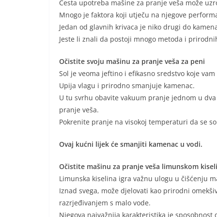
Česta upotreba mašine za pranje veša može uzro
Mnogo je faktora koji utječu na njegove performan
Jedan od glavnih krivaca je niko drugi do kamen
Jeste li znali da postoji mnogo metoda i prirodni
Očistite svoju mašinu za pranje veša za peni
Sol je veoma jeftino i efikasno sredstvo koje v
Upija vlagu i prirodno smanjuje kamenac.
U tu svrhu obavite vakuum pranje jednom u dva
pranje veša.
Pokrenite pranje na visokoj temperaturi da se sol
Ovaj kućni lijek će smanjiti kamenac u vodi.
Očistite mašinu za pranje veša limunskom kise
Limunska kiselina igra važnu ulogu u čišćenju m
Iznad svega, može djelovati kao prirodni omekšiv
razrjeđivanjem s malo vode.
Njegova najvažnija karakteristika je sposobnost 