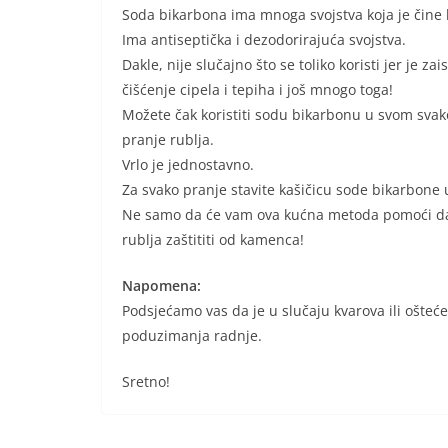
Soda bikarbona ima mnoga svojstva koja je čine 
Ima antiseptička i dezodorirajuća svojstva.
Dakle, nije slučajno što se toliko koristi jer je 
čišćenje cipela i tepiha i još mnogo toga!
Možete čak koristiti sodu bikarbonu u svom svak
pranje rublja.
Vrlo je jednostavno.
Za svako pranje stavite kašičicu sode bikarbone 
Ne samo da će vam ova kućna metoda pomoći da s
rublja zaštititi od kamenca!
Napomena:
Podsjećamo vas da je u slučaju kvarova ili ošteć
poduzimanja radnje.
Sretno!