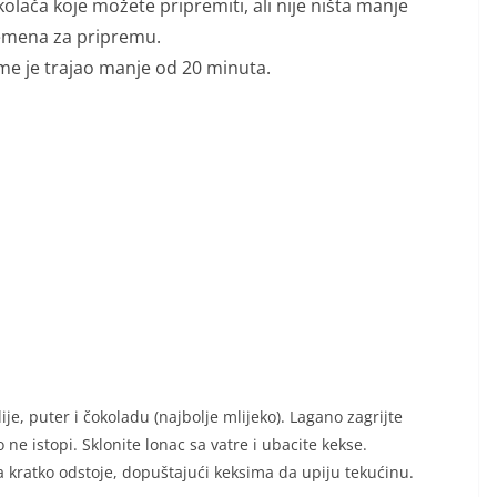
olača koje možete pripremiti, ali nije ništa manje
remena za pripremu.
reme je trajao manje od 20 minuta.
je, puter i čokoladu (najbolje mlijeko). Lagano zagrijte
e istopi. Sklonite lonac sa vatre i ubacite kekse.
da kratko odstoje, dopuštajući keksima da upiju tekućinu.