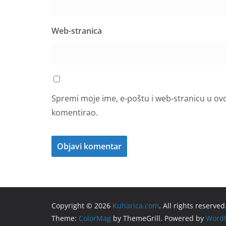
Web-stranica
Spremi moje ime, e-poštu i web-stranicu u ov
komentirao.
Copyright © 2026
Kuharica.com
. All rights reserved
Theme:
ColorMag
by ThemeGrill. Powered by
WordP