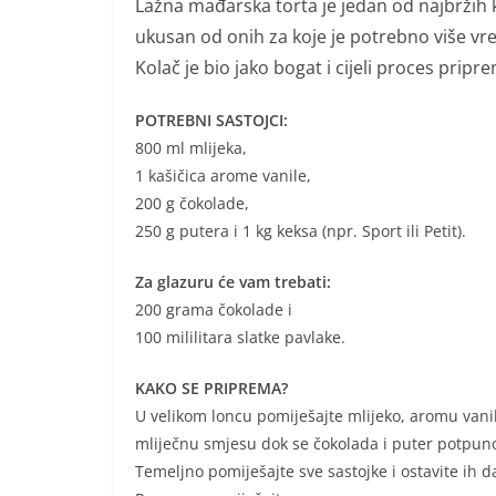
Lažna mađarska torta je jedan od najbržih k
ukusan od onih za koje je potrebno više v
Kolač je bio jako bogat i cijeli proces prip
POTREBNI SASTOJCI:
800 ml mlijeka,
1 kašičica arome vanile,
200 g čokolade,
250 g putera i 1 kg keksa (npr. Sport ili Petit).
Za glazuru će vam trebati:
200 grama čokolade i
100 mililitara slatke pavlake.
KAKO SE PRIPREMA?
U velikom loncu pomiješajte mlijeko, aromu vanili
mliječnu smjesu dok se čokolada i puter potpuno n
Temeljno pomiješajte sve sastojke i ostavite ih 