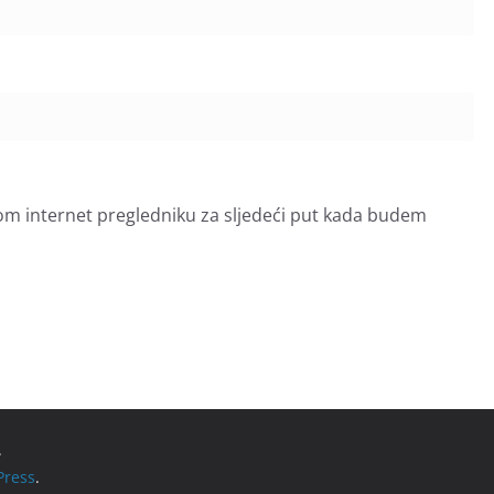
om internet pregledniku za sljedeći put kada budem
.
ress
.