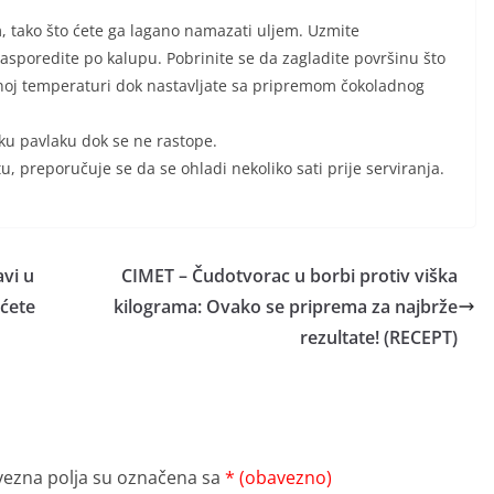
m, tako što ćete ga lagano namazati uljem. Uzmite
sporedite po kalupu. Pobrinite se da zagladite površinu što
bnoj temperaturi dok nastavljate sa pripremom čokoladnog
atku pavlaku dok se ne rastope.
, preporučuje se da se ohladi nekoliko sati prije serviranja.
vi u
CIMET – Čudotvorac u borbi protiv viška
ećete
kilograma: Ovako se priprema za najbrže
rezultate! (RECEPT)
ezna polja su označena sa
* (obavezno)