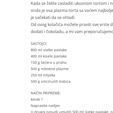
Kada se želite zasladiti ukusnom tortom i 
onda je ova plazma torta sa voćem najbolje 
je sačekati da se ohladi.
Od ovog kolačića možete praviti sve vrste d
dodati i čokoladu, a mi vam preporučujemo d
SASTOJCI:
800 ml slatke pavlake
400 ml kisele pavlake
150 g šećera u prahu
500 g mlevene plazme
250 ml mlijeka
500 g smrznutih bobica
NAČIN PRIPREME:
korak 1
Napravite nadjev
U drugoj posudi umutiti 500 ml slatke pavlake, p