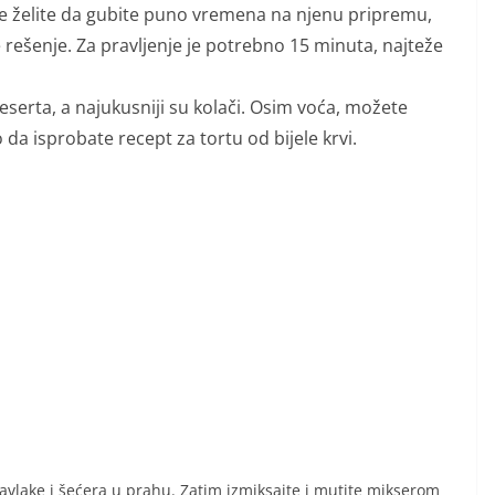
ne želite da gubite puno vremena na njenu pripremu,
rešenje. Za pravljenje je potrebno 15 minuta, najteže
eserta, a najukusniji su kolači. Osim voća, možete
a isprobate recept za tortu od bijele krvi.
avlake i šećera u prahu. Zatim izmiksajte i mutite mikserom