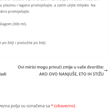
u plazmu i lagano promiješajte, a zatim ulijte mlijeko. Na
obro promiješajte.
i šlagom (300 ml).
 po želji i poslužite po želji.
Ovi mirisi mogu privući zmije u vaše dvorište:
adi
AKO OVO NANJUŠE, ETO IH STIŽU
ezna polja su označena sa
* (obavezno)