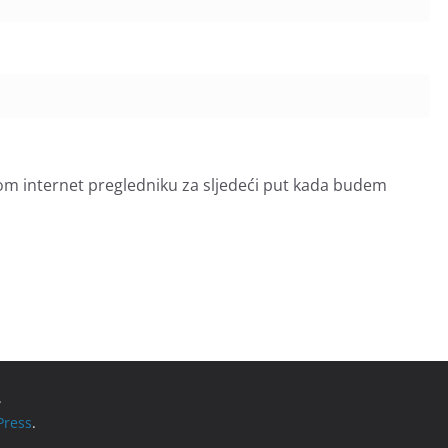
om internet pregledniku za sljedeći put kada budem
.
ress
.