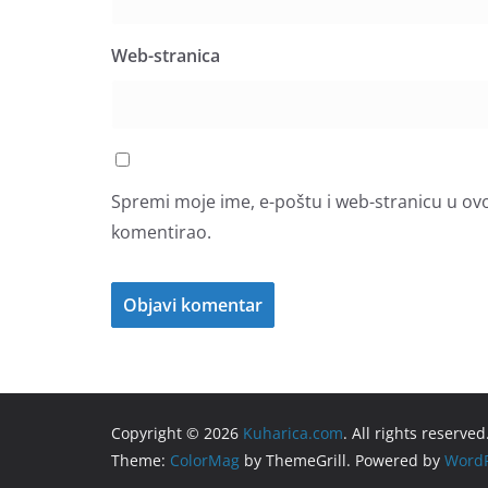
Web-stranica
Spremi moje ime, e-poštu i web-stranicu u ov
komentirao.
Copyright © 2026
Kuharica.com
. All rights reserved
Theme:
ColorMag
by ThemeGrill. Powered by
WordP