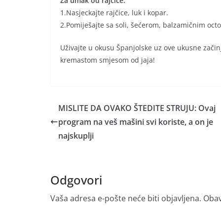
Za umak od rajčice:
1.Nasjeckajte rajčice, luk i kopar.
2.Pomiješajte sa soli, šećerom, balzamičnim oc
Uživajte u okusu Španjolske uz ove ukusne začin
kremastom smjesom od jaja!
MISLITE DA OVAKO ŠTEDITE STRUJU: Ovaj
program na veš mašini svi koriste, a on je
najskuplji
Odgovori
Vaša adresa e-pošte neće biti objavljena.
Obav