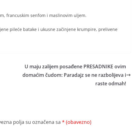
tom, francuskim senfom i maslinovim uljem.
jene pileće batake i ukusne začinjene krumpire, prelivene
U maju zalijem posađene PRESADNIKE ovim
domaćim čudom: Paradajz se ne razbolijeva i
raste odmah!
ezna polja su označena sa
* (obavezno)