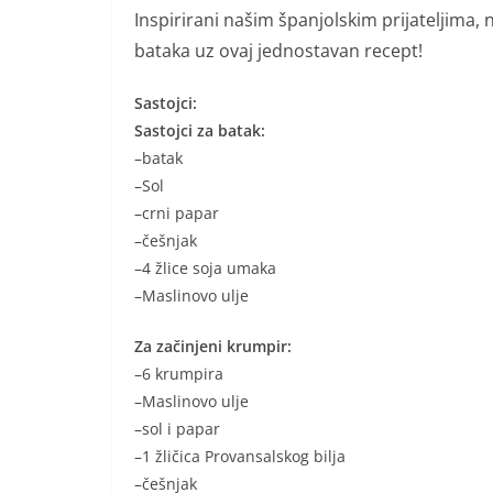
Inspirirani našim španjolskim prijateljima, 
bataka uz ovaj jednostavan recept!
Sastojci:
Sastojci za batak:
–batak
–Sol
–crni papar
–češnjak
–4 žlice soja umaka
–Maslinovo ulje
Za začinjeni krumpir:
–6 krumpira
–Maslinovo ulje
–sol i papar
–1 žličica Provansalskog bilja
–češnjak