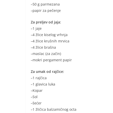
–50 g parmezana
–papir za pečenje
Za preljev od jaja:
–1 jaje
–4 žlice kiselog vrhnja
–4 žlice krušnih mrvica
–4 žlice brašna
–maslac (za začin)
–mokri pergament papir
Za umak od rajčice:
–1 rajčica
–1 glavica luka
–Kopar
–Sol
–šećer
–1 žličica balzamičnog octa