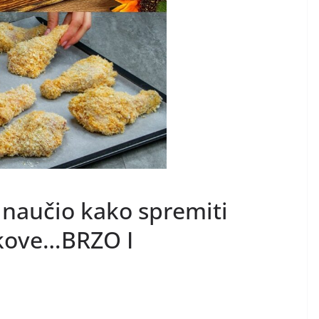
e naučio kako spremiti
tkove…BRZO I