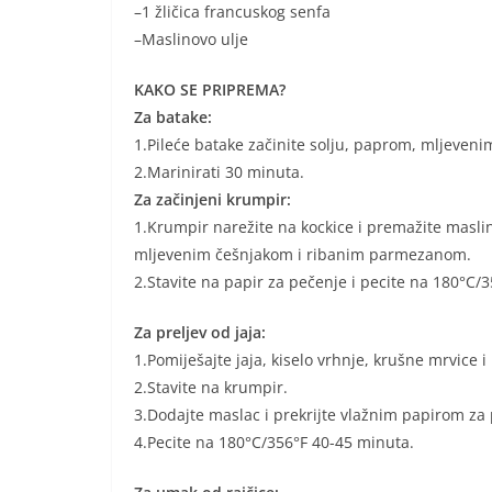
–1 žličica francuskog senfa
–Maslinovo ulje
KAKO SE PRIPREMA?
Za batake:
1.Pileće batake začinite solju, paprom, mljeven
2.Marinirati 30 minuta.
Za začinjeni krumpir:
1.Krumpir narežite na kockice i premažite masli
mljevenim češnjakom i ribanim parmezanom.
2.Stavite na papir za pečenje i pecite na 180°C/
Za preljev od jaja:
1.Pomiješajte jaja, kiselo vrhnje, krušne mrvice i
2.Stavite na krumpir.
3.Dodajte maslac i prekrijte vlažnim papirom za
4.Pecite na 180°C/356°F 40-45 minuta.