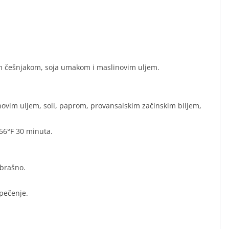
im češnjakom, soja umakom i maslinovim uljem.
novim uljem, soli, paprom, provansalskim začinskim biljem,
356°F 30 minuta.
 brašno.
 pečenje.