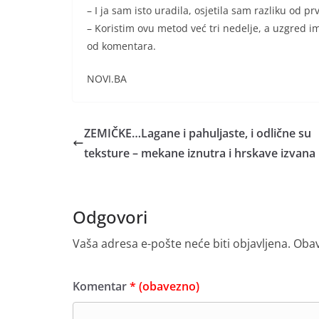
– I ja sam isto uradila, osjetila sam razliku od 
– Koristim ovu metod već tri nedelje, a uzgred im
od komentara.
NOVI.BA
ZEMIČKE…Lagane i pahuljaste, i odlične su
teksture – mekane iznutra i hrskave izvana
Odgovori
Vaša adresa e-pošte neće biti objavljena.
Obav
Komentar
* (obavezno)