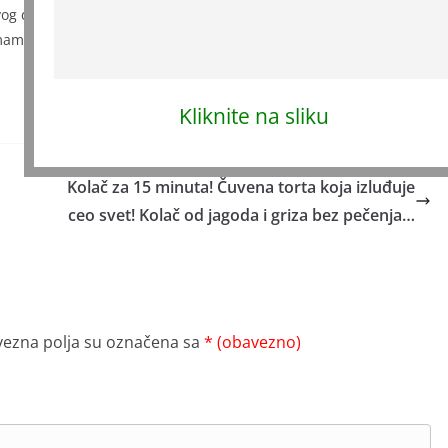
prvog dana – napisala je žena u komentaru.
am i proširene vene. Osjećaj je jako dobar – glasio je jedan
Kliknite na sliku
Kolač za 15 minuta! Čuvena torta koja izluđuje
ceo svet! Kolač od jagoda i griza bez pečenja…
ezna polja su označena sa
* (obavezno)