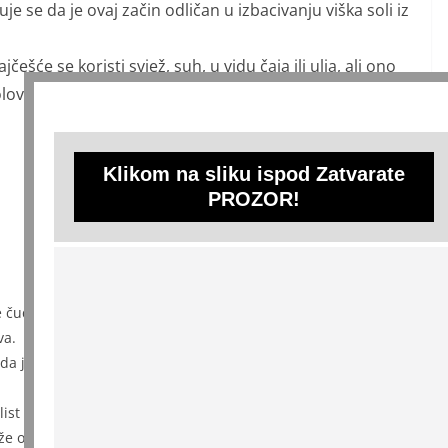
e se da je ovaj začin odličan u izbacivanju viška soli iz
češće se koristi svjež, suh, u vidu čaja ili ulja, ali ono
lova u nogama i kolenima.
Klikom na sliku ispod Zatvarate
PROZOR!
e čudo što ga mnogi primijenjuju kada nastupi bol u kostima.
va.
a je lovor odličan u izbacivanju viška soli iz zglobova i
v list za bol u nogama i kolenima. Naime, ona je list svježeg
že otklanjanju bola.