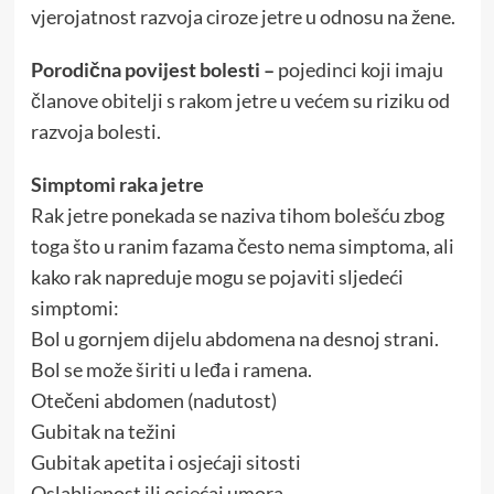
vjerojatnost razvoja ciroze jetre u odnosu na žene.
Porodična povijest bolesti –
pojedinci koji imaju
članove obitelji s rakom jetre u većem su riziku od
razvoja bolesti.
Simptomi raka jetre
Rak jetre ponekada se naziva tihom bolešću zbog
toga što u ranim fazama često nema simptoma, ali
kako rak napreduje mogu se pojaviti sljedeći
simptomi:
Bol u gornjem dijelu abdomena na desnoj strani.
Bol se može širiti u leđa i ramena.
Otečeni abdomen (nadutost)
Gubitak na težini
Gubitak apetita i osjećaji sitosti
Oslabljenost ili osjećaj umora