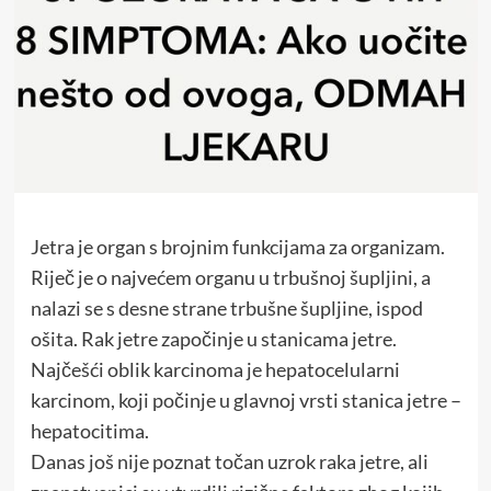
Jetra je organ s brojnim funkcijama za organizam.
Riječ je o najvećem organu u trbušnoj šupljini, a
nalazi se s desne strane trbušne šupljine, ispod
ošita. Rak jetre započinje u stanicama jetre.
Najčešći oblik karcinoma je hepatocelularni
karcinom, koji počinje u glavnoj vrsti stanica jetre –
hepatocitima.
Danas još nije poznat točan uzrok raka jetre, ali