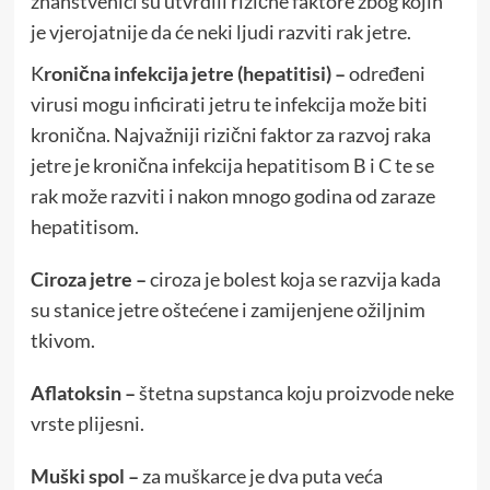
znanstvenici su utvrdili rizične faktore zbog kojih
je vjerojatnije da će neki ljudi razviti rak jetre.
K
ronična infekcija jetre (hepatitisi) –
određeni
virusi mogu inficirati jetru te infekcija može biti
kronična. Najvažniji rizični faktor za razvoj raka
jetre je kronična infekcija hepatitisom B i C te se
rak može razviti i nakon mnogo godina od zaraze
hepatitisom.
Ciroza jetre –
ciroza je bolest koja se razvija kada
su stanice jetre oštećene i zamijenjene ožiljnim
tkivom.
Aflatoksin –
štetna supstanca koju proizvode neke
vrste plijesni.
Muški spol –
za muškarce je dva puta veća