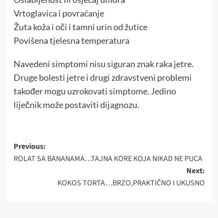
Vrtoglavica i povraćanje
Žuta koža i oči i tamni urin od žutice
Povišena tjelesna temperatura
Navedeni simptomi nisu siguran znak raka jetre.
Druge bolesti jetre i drugi zdravstveni problemi
također mogu uzrokovati simptome. Jedino
liječnik može postaviti dijagnozu.
Post
Previous:
ROLAT SA BANANAMA…TAJNA KORE KOJA NIKAD NE PUCA
navigation
Next:
KOKOS TORTA…BRZO,PRAKTIČNO I UKUSNO