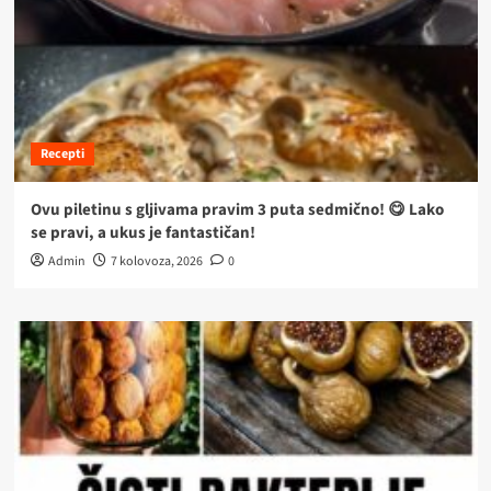
Recepti
Ovu piletinu s gljivama pravim 3 puta sedmično! 😋 Lako
se pravi, a ukus je fantastičan!
Admin
7 kolovoza, 2026
0