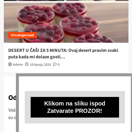
Uncategorized
DESERT U ČAŠI ZA 5 MINUTA: Ovaj desert pravim svaki
puta kada mi dolaze gosti…
Admin
16 lipnja, 2026
0
Odgovori
Klikom na sliku ispod
Vaša adresa e-pošte neće biti objavljena.
Obavezna polja
Zatvarate PROZOR!
su označena sa
* (obavezno)