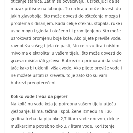
oticanje stanica. Zatim se povećavaju, uzrokujući da se
mozak pritisne na lobanju. To na kraju može dovesti do
jakih glavobolja, što može dovesti do oštećenja mozga i
problema s disanjem. Kada ćelije oteknu, stopala, ruke i
usne mogu izgledati otečeno ili promijenjeno, što može
uzrokovati promjenu boje kože. Ako pijete previše vode,
ravnoteža vašeg tijela će pasti, što će rezultirati niskim
“nivoima elektrolita” u vašem tijelu, što može dovesti do
grčeva mišića i/ili grčeva. Bubrezi su primorani da rade
jače kako bi uklonili višak vode. Ako pijete previše vode i
ne možete ustati iz kreveta, to je zato što su vam
bubrezi preopterećeni.
Koliko vode treba da pijete?
Na količinu vode koja je potrebna vašem tijelu utječu
vježbanje, klima, težina i spol. Žene između 19 i 30
godina treba da piju oko 2,7 litara vode dnevno, dok je
muškarcima potrebno oko 3,7 litara vode. Korištenje