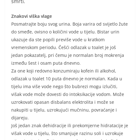
smrti.
Znakovi viška vlage
Posmatrajte boju svog urina. Boja varira od svijetlo žute
do smeđe, ovisno o količini vode u tijelu. Bistar urin
ukazuje da ste popili previše vode u kratkom
vremenskom periodu. Češći odlazak u toalet je još
jedan pokazatelj, pri čemu je normalan broj mokrenja
između šest i osam puta dnevno.
Za one koji redovno konzumiraju kofein ili alkohol,
odlazak u toalet 10 puta dnevno je normalan. Kada u
tijelu ima više vode nego što bubrezi mogu izlučiti,
višak vode može dovesti do intoksikacije vodom. Može
uzrokovati opasan disbalans elektrolita i može se
nakupiti u tijelu, uzrokujući mučninu, povraćanje i
dijareju.
Još jedan znak dehidracije ili prekomjerne hidratacije je
višak vode u tijelu, što smanjuje razinu soli i uzrokuje