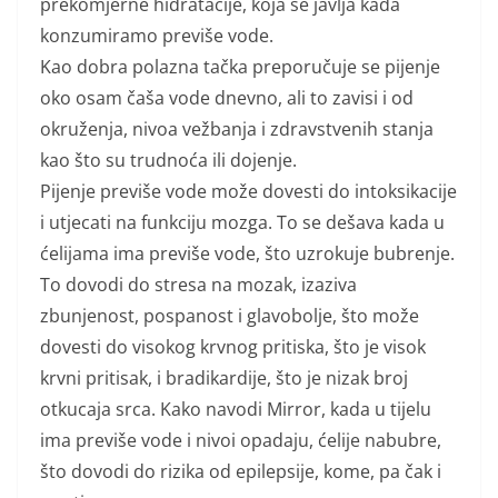
prekomjerne hidratacije, koja se javlja kada
konzumiramo previše vode.
Kao dobra polazna tačka preporučuje se pijenje
oko osam čaša vode dnevno, ali to zavisi i od
okruženja, nivoa vežbanja i zdravstvenih stanja
kao što su trudnoća ili dojenje.
Pijenje previše vode može dovesti do intoksikacije
i utjecati na funkciju mozga. To se dešava kada u
ćelijama ima previše vode, što uzrokuje bubrenje.
To dovodi do stresa na mozak, izaziva
zbunjenost, pospanost i glavobolje, što može
dovesti do visokog krvnog pritiska, što je visok
krvni pritisak, i bradikardije, što je nizak broj
otkucaja srca. Kako navodi Mirror, kada u tijelu
ima previše vode i nivoi opadaju, ćelije nabubre,
što dovodi do rizika od epilepsije, kome, pa čak i