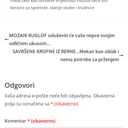
nivoa žeđi kao osnovne vrijednosti možda neće biti
korisno za sportiste, starije osobe i trudnice
MOZAIK KUGLOF oduševiti će vaše nepce svojim
odličnim ukusom…
SAVRŠENE KROFNE IZ RERNE…Mekan kao oblak i
nema potrebe za prženjem
Odgovori
Vaša adresa e-pošte neće biti objavljena.
Obavezna
polja su označena sa
* (obavezno)
Komentar
* (obavezno)