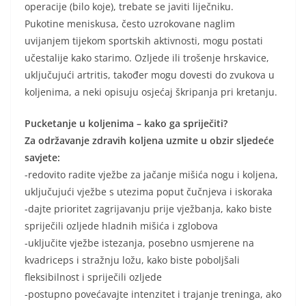
operacije (bilo koje), trebate se javiti liječniku.
Pukotine meniskusa, često uzrokovane naglim
uvijanjem tijekom sportskih aktivnosti, mogu postati
učestalije kako starimo. Ozljede ili trošenje hrskavice,
uključujući artritis, također mogu dovesti do zvukova u
koljenima, a neki opisuju osjećaj škripanja pri kretanju.
Pucketanje u koljenima – kako ga spriječiti?
Za održavanje zdravih koljena uzmite u obzir sljedeće
savjete:
-redovito radite vježbe za jačanje mišića nogu i koljena,
uključujući vježbe s utezima poput čučnjeva i iskoraka
-dajte prioritet zagrijavanju prije vježbanja, kako biste
spriječili ozljede hladnih mišića i zglobova
-uključite vježbe istezanja, posebno usmjerene na
kvadriceps i stražnju ložu, kako biste poboljšali
fleksibilnost i spriječili ozljede
-postupno povećavajte intenzitet i trajanje treninga, ako