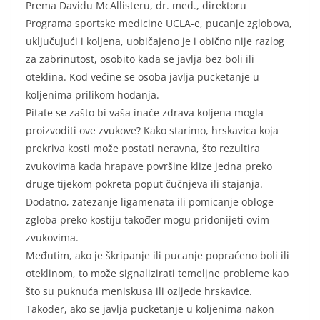
Prema Davidu McAllisteru, dr. med., direktoru
Programa sportske medicine UCLA-e, pucanje zglobova,
uključujući i koljena, uobičajeno je i obično nije razlog
za zabrinutost, osobito kada se javlja bez boli ili
oteklina. Kod većine se osoba javlja pucketanje u
koljenima prilikom hodanja.
Pitate se zašto bi vaša inače zdrava koljena mogla
proizvoditi ove zvukove? Kako starimo, hrskavica koja
prekriva kosti može postati neravna, što rezultira
zvukovima kada hrapave površine klize jedna preko
druge tijekom pokreta poput čučnjeva ili stajanja.
Dodatno, zatezanje ligamenata ili pomicanje obloge
zgloba preko kostiju također mogu pridonijeti ovim
zvukovima.
Međutim, ako je škripanje ili pucanje popraćeno boli ili
oteklinom, to može signalizirati temeljne probleme kao
što su puknuća meniskusa ili ozljede hrskavice.
Također, ako se javlja pucketanje u koljenima nakon