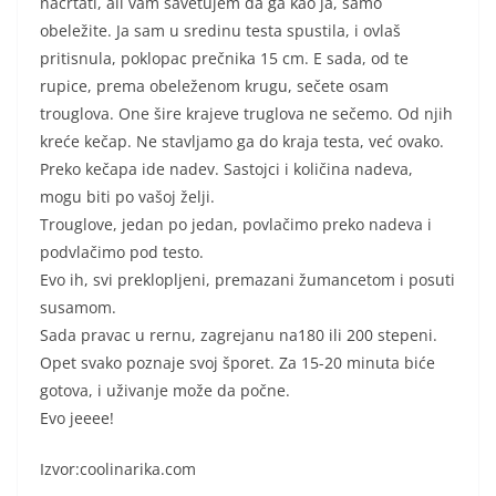
nacrtati, ali vam savetujem da ga kao ja, samo
obeležite. Ja sam u sredinu testa spustila, i ovlaš
pritisnula, poklopac prečnika 15 cm. E sada, od te
rupice, prema obeleženom krugu, sečete osam
trouglova. One šire krajeve truglova ne sečemo. Od njih
kreće kečap. Ne stavljamo ga do kraja testa, već ovako.
Preko kečapa ide nadev. Sastojci i količina nadeva,
mogu biti po vašoj želji.
Trouglove, jedan po jedan, povlačimo preko nadeva i
podvlačimo pod testo.
Evo ih, svi preklopljeni, premazani žumancetom i posuti
susamom.
Sada pravac u rernu, zagrejanu na180 ili 200 stepeni.
Opet svako poznaje svoj šporet. Za 15-20 minuta biće
gotova, i uživanje može da počne.
Evo jeeee!
Izvor:coolinarika.com