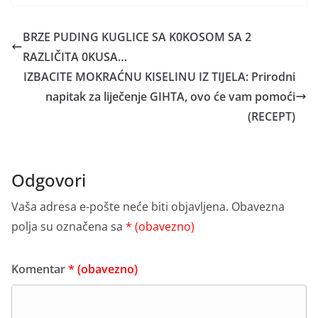
BRZE PUDING KUGLICE SA K0KOSOM SA 2
RAZLIČITA 0KUSA…
IZBACITE MOKRAĆNU KISELINU IZ TIJELA: Prirodni
napitak za liječenje GIHTA, ovo će vam pomoći
(RECEPT)
Odgovori
Vaša adresa e-pošte neće biti objavljena.
Obavezna
polja su označena sa
* (obavezno)
Komentar
* (obavezno)