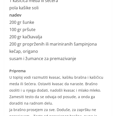
1 kašičica meda ili šećera
pola kašike soli
nadev
200 gr šunke
100 gr pršute
200 gr kačkavalja
200 gr proprženih ili mariniranih šampinjona
kečap, origano
susam i žumance za premazivanje
Priprema
U toploj vodi razmutiti kvasac, kašiku brašna i kašičicu
meda ili šećera. Ostaviti kvasac da naraste. Brašno
osoliti i u njega dodati, nadošli kvasac i mlako mleko.
Zamesiti testo da se odvaja od posude, a onda ga
doraditi na radnom delu.
Ja brašno prosejem za sve. Doduše, za zapršku ne