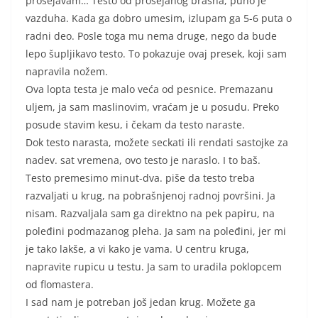
prosejavam… Testo od prosejanog brašna, puno je
vazduha. Kada ga dobro umesim, izlupam ga 5-6 puta o
radni deo. Posle toga mu nema druge, nego da bude
lepo šupljikavo testo. To pokazuje ovaj presek, koji sam
napravila nožem.
Ova lopta testa je malo veća od pesnice. Premazanu
uljem, ja sam maslinovim, vraćam je u posudu. Preko
posude stavim kesu, i čekam da testo naraste.
Dok testo narasta, možete seckati ili rendati sastojke za
nadev. sat vremena, ovo testo je naraslo. I to baš.
Testo premesimo minut-dva. piše da testo treba
razvaljati u krug, na pobrašnjenoj radnoj površini. Ja
nisam. Razvaljala sam ga direktno na pek papiru, na
poleđini podmazanog pleha. Ja sam na poleđini, jer mi
je tako lakše, a vi kako je vama. U centru kruga,
napravite rupicu u testu. Ja sam to uradila poklopcem
od flomastera.
I sad nam je potreban još jedan krug. Možete ga