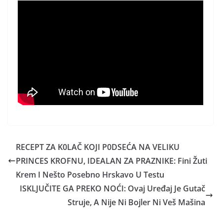
RECEPT ZA K0LAČ KOJI P0DSEĆA NA VELIKU
PRINCES KROFNU, IDEALAN ZA PRAZNIKE: Fini Žuti
Krem I Nešto Posebno Hrskavo U Testu
ISKLJUČITE GA PREKO NOĆI: Ovaj Uređaj Je Gutač
Struje, A Nije Ni Bojler Ni Veš Mašina