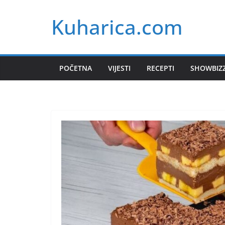
Skip
Kuharica.com
to
content
POČETNA
VIJESTI
RECEPTI
SHOWBIZ