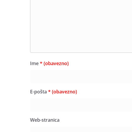
Ime
* (obavezno)
E-pošta
* (obavezno)
Web-stranica