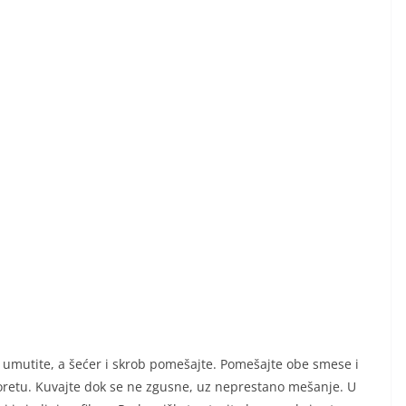
a umutite, a šećer i skrob pomešajte. Pomešajte obe smese i
poretu. Kuvajte dok se ne zgusne, uz neprestano mešanje. U