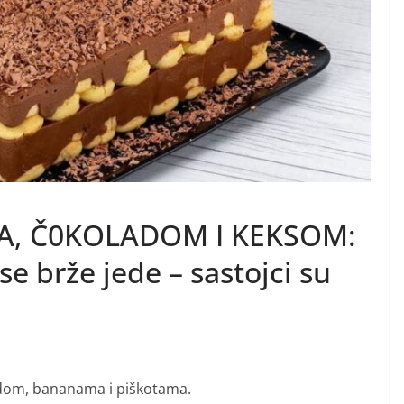
, Č0KOLADOM I KEKSOM:
se brže jede – sastojci su
ladom, bananama i piškotama.