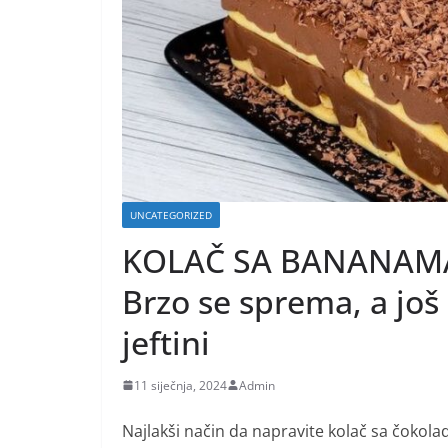
UNCATEGORIZED
KOLAČ SA BANANAMA
Brzo se sprema, a još 
jeftini
11 siječnja, 2024
Admin
Najlakši način da napravite kolač sa čoko