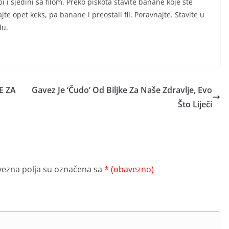
i i sjedini sa filom. Preko piškota stavite banane koje ste
ajte opet keks, pa banane i preostali fil. Poravnajte. Stavite u
du.
E ZA
Gavez Je ‘Čudo’ Od Biljke Za Naše Zdravlje, Evo
Što Liječi
ezna polja su označena sa
* (obavezno)