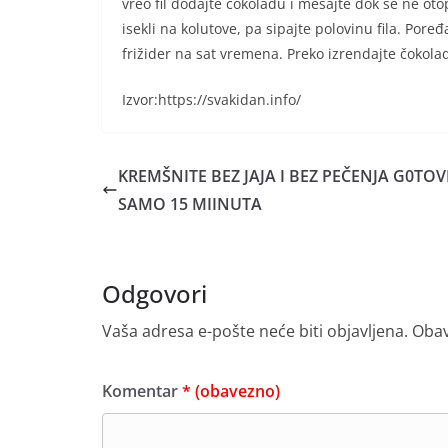
vreo fil dodajte čokoladu i mešajte dok se ne otop
isekli na kolutove, pa sipajte polovinu fila. Poređ
frižider na sat vremena. Preko izrendajte čokola
Izvor:https://svakidan.info/
KREMŠNITE BEZ JAJA I BEZ PEČENJA G0TOV
SAMO 15 MIINUTA
Odgovori
Vaša adresa e-pošte neće biti objavljena.
Obav
Komentar
* (obavezno)