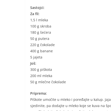
Sastojci:
Za fil:
1,5 l mleka
100 g skroba
180 g šećera
50 g putera
220 g čokolade
400 g banane
5 jajeta
Još:
300 g piškota
200 ml mleka
50 g mlečne čokolade
Priprema:
Piškote umočite u mleko i poređajte u kalup. Jaj
sjedinite, pa dodajte u mleko koje se kuva na š