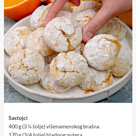
Sastojci
400 g (3 ¼ šolje) višenamenskog brašna
170 g (3/4 šolje) hladnog putera