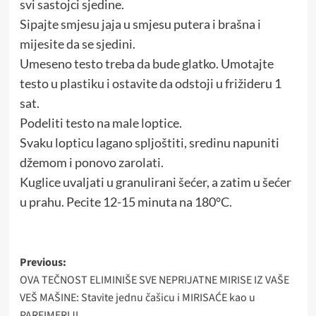
svi sastojci sjedine.
Sipajte smjesu jaja u smjesu putera i brašna i
mijesite da se sjedini.
Umeseno testo treba da bude glatko. Umotajte
testo u plastiku i ostavite da odstoji u frižideru 1
sat.
Podeliti testo na male loptice.
Svaku lopticu lagano spljoštiti, sredinu napuniti
džemom i ponovo zarolati.
Kuglice uvaljati u granulirani šećer, a zatim u šećer
u prahu. Pecite 12-15 minuta na 180°C.
Post
Previous:
OVA TEČNOST ELIMINIŠE SVE NEPRIJATNE MIRISE IZ VAŠE
navigation
VEŠ MAŠINE: Stavite jednu čašicu i MIRISAĆE kao u
PARFIMERIJI