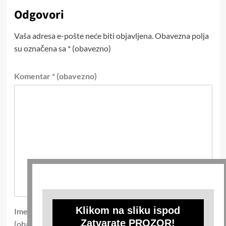
Odgovori
Vaša adresa e-pošte neće biti objavljena.
Obavezna polja
su označena sa
* (obavezno)
Komentar
* (obavezno)
Klikom na sliku ispod
Ime
*
E-pošta
*
Zatvarate PROZOR!
(obavezno)
(obavezno)