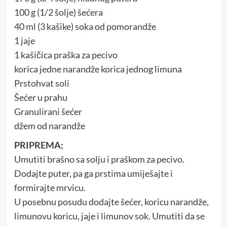
100 g (1/2 šolje) šećera
40 ml (3 kašike) soka od pomorandže
1 jaje
1 kašičica praška za pecivo
korica jedne narandže korica jednog limuna
Prstohvat soli
Šećer u prahu
Granulirani šećer
džem od narandže
PRIPREMA;
Umutiti brašno sa solju i praškom za pecivo.
Dodajte puter, pa ga prstima umiješajte i
formirajte mrvicu.
U posebnu posudu dodajte šećer, koricu narandže,
limunovu koricu, jaje i limunov sok. Umutiti da se