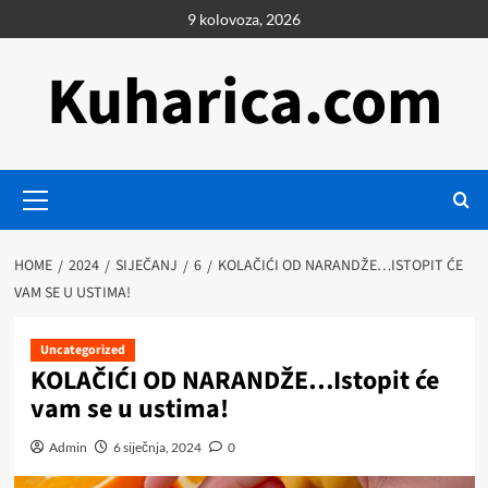
Skip
9 kolovoza, 2026
to
content
Kuharica.com
Primary
Menu
HOME
2024
SIJEČANJ
6
KOLAČIĆI OD NARANDŽE…ISTOPIT ĆE
VAM SE U USTIMA!
Uncategorized
KOLAČIĆI OD NARANDŽE…Istopit će
vam se u ustima!
Admin
6 siječnja, 2024
0