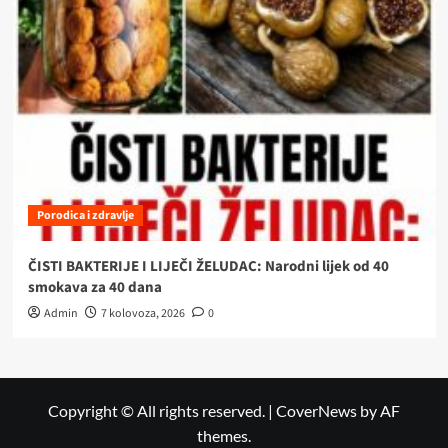
Porodica i zdravlje
ČISTI BAKTERIJE I LIJEČI ŽELUDAC: Narodni lijek od 40
smokava za 40 dana
Admin
7 kolovoza, 2026
0
Copyright © All rights reserved.
|
CoverNews
by AF
themes.