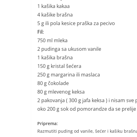
1 kašika kakaa
4 kašike brašna
5 g ili pola kesice praška za pecivo
Fil:
750 ml mleka
2 pudinga sa ukusom vanile
1 kašika brašna
150 g kristal šećera
250 g margarina ili maslaca
80 g čokolade
80 g mlevenog keksa
2 pakovanja ( 300 g jafa keksa ) i nisam sve 
oko 200 g sok od pomorandze da se prelije
Priprema:
Razmutiti puding od vanile, šećer i kašiku brašn