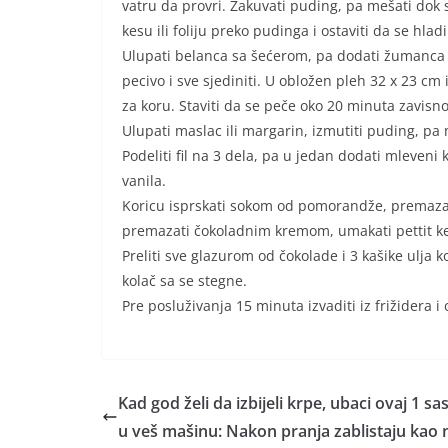
vatru da provri. Zakuvati puding, pa mešati dok s
kesu ili foliju preko pudinga i ostaviti da se hlad
Ulupati belanca sa šećerom, pa dodati žumanca i 
pecivo i sve sjediniti. U obložen pleh 32 x 23 cm i
za koru. Staviti da se peče oko 20 minuta zavisn
Ulupati maslac ili margarin, izmutiti puding, pa
Podeliti fil na 3 dela, pa u jedan dodati mleveni 
vanila.
Koricu isprskati sokom od pomorandže, premazati k
premazati čokoladnim kremom, umakati pettit keks
Preliti sve glazurom od čokolade i 3 kašike ulja ko
kolač sa se stegne.
Pre posluživanja 15 minuta izvaditi iz frižidera i
Kad god želi da izbijeli krpe, ubaci ovaj 1 sa
u veš mašinu: Nakon pranja zablistaju kao