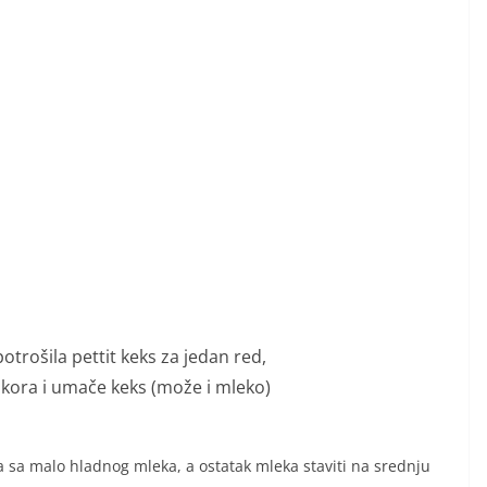
potrošila pettit keks za jedan red,
 kora i umače keks (može i mleko)
a sa malo hladnog mleka, a ostatak mleka staviti na srednju