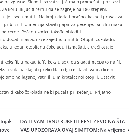
e ne zgusne. Skloniti sa vatre, još malo promešati, pa staviti
i. Za koru uključiti rernu da se zagreje na 180 stepeni.
ulje i sve umutiti. Na kraju dodati brašno, kakao i prašak za
li približnih dimenzija staviti papir za pečenje, pa izliti masu
o od rerne. Pečenu koricu takođe ohladiti.
 mu dodati maslac i sve zajedno umutiti. Otopiti čokoladu.
keks, u jedan otopljenu čokoladu i izmešati, a treći ostaje
eks fil, umakati jaffa keks u sok, pa slagati naopako na fil,
 u sok, pa slagati preko fila, odgore staviti vanila krem.
je smo na laganoj vatri ili u mikrotalasnoj otopili. Ostaviti
 ostaviti kako čokolada ne bi pucala pri sečenju. Prijatno!
stojak
DA LI VAM TRNU RUKE ILI PRSTI? EVO NA ŠTA
 nove
VAS UPOZORAVA OVAJ SIMPTOM: Na vrijeme