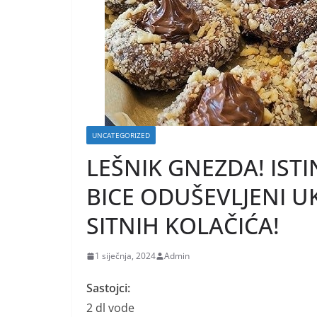
UNCATEGORIZED
LEŠNIK GNEZDA! ISTIN
BICE ODUŠEVLJENI 
SITNIH KOLAČIĆA!
1 siječnja, 2024
Admin
Sastojci:
2 dl vode