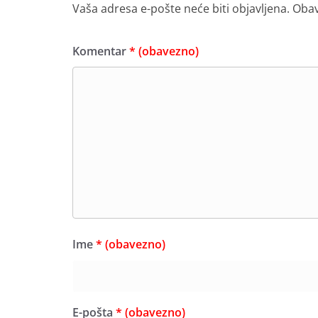
Vaša adresa e-pošte neće biti objavljena.
Obav
Komentar
* (obavezno)
Ime
* (obavezno)
E-pošta
* (obavezno)