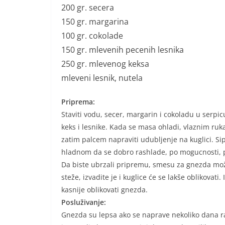
200 gr. secera
150 gr. margarina
100 gr. cokolade
150 gr. mlevenih pecenih lesnika
250 gr. mlevenog keksa
mleveni lesnik, nutela
Priprema:
Staviti vodu, secer, margarin i cokoladu u serpic
keks i lesnike. Kada se masa ohladi, vlaznim ruka
zatim palcem napraviti udubljenje na kuglici. Sip
hladnom da se dobro rashlade, po mogucnosti, p
Da biste ubrzali pripremu, smesu za gnezda može
steže, izvadite je i kuglice će se lakše oblikovati. 
kasnije oblikovati gnezda.
Posluživanje:
Gnezda su lepsa ako se naprave nekoliko dana ra