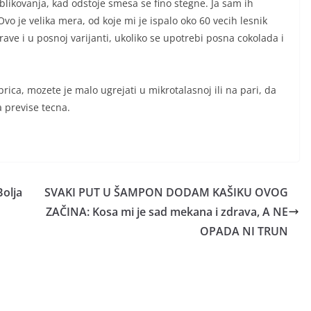
likovanja, kad odstoje smesa se fino stegne. Ja sam ih
o je velika mera, od koje mi je ispalo oko 60 vecih lesnik
rave i u posnoj varijanti, ukoliko se upotrebi posna cokolada i
sprica, mozete je malo ugrejati u mikrotalasnoj ili na pari, da
la previse tecna.
olja
SVAKI PUT U ŠAMPON DODAM KAŠIKU OVOG
ZAČINA: Kosa mi je sad mekana i zdrava, A NE
OPADA NI TRUN