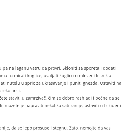
u pa na laganu vatru da provri. Skloniti sa sporeta i dodati
ma formirati kuglice, uvaljati kuglicu u mleveni lesnik a
ati nutelu u spric za ukrasavanje i puniti gnezda. Ostaviti na
reko noci.
te staviti u zamrzivač, čim se dobro rashladi i počne da se
Ili, možete je napraviti nekoliko sati ranije, ostaviti u frižider i
nije, da se lepo prosuse i stegnu. Zato, nemojte da vas