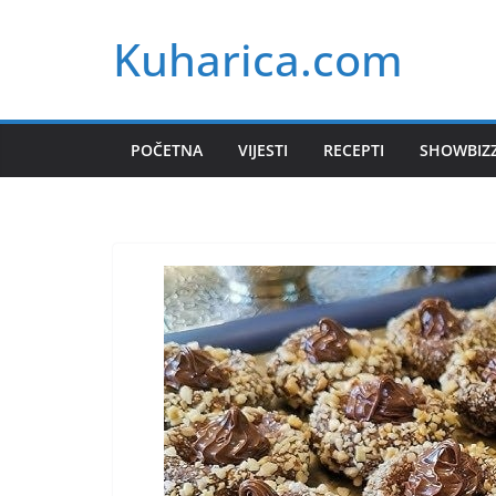
Skip
Kuharica.com
to
content
POČETNA
VIJESTI
RECEPTI
SHOWBIZ