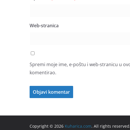
Web-stranica
Spremi moje ime, e-poštu i web-stranicu u ov
komentirao.
Copyright © 2026
Kuharica.com
. All rights reserved