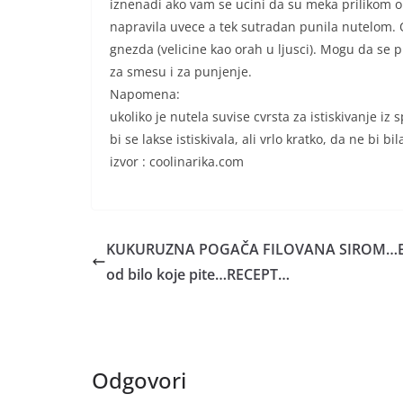
iznenadi ako vam se ucini da su meka prilikom ob
napravila uvece a tek sutradan punila nutelom. Ov
gnezda (velicine kao orah u ljusci). Mogu da se p
za smesu i za punjenje.
Napomena:
ukoliko je nutela suvise cvrsta za istiskivanje iz 
bi se lakse istiskivala, ali vrlo kratko, da ne bi bi
izvor : coolinarika.com
KUKURUZNA POGAČA FILOVANA SIROM…B
od bilo koje pite…RECEPT…
Odgovori