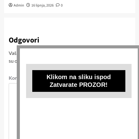
Admin
16 lipnja, 2026
0
Odgovori
Vaša adresa e-pošte neće biti objavljena.
Obavezna polja
su označena sa
* (obavezno)
Klikom na sliku ispod
Komentar
* (obavezno)
Zatvarate PROZOR!