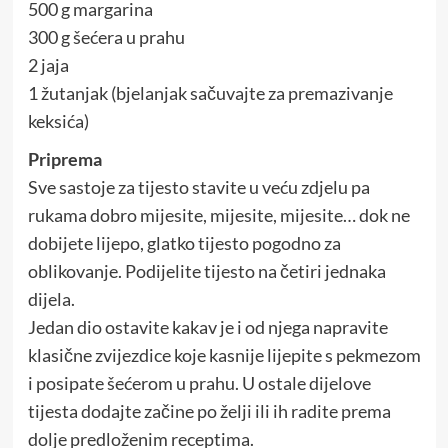
500 g margarina
300 g šećera u prahu
2 jaja
1 žutanjak (bjelanjak sačuvajte za premazivanje
keksića)
Priprema
Sve sastoje za tijesto stavite u veću zdjelu pa
rukama dobro mijesite, mijesite, mijesite… dok ne
dobijete lijepo, glatko tijesto pogodno za
oblikovanje. Podijelite tijesto na četiri jednaka
dijela.
Jedan dio ostavite kakav je i od njega napravite
klasične zvijezdice koje kasnije lijepite s pekmezom
i posipate šećerom u prahu. U ostale dijelove
tijesta dodajte začine po želji ili ih radite prema
dolje predloženim receptima.