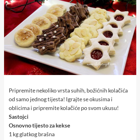
Pripremite nekoliko vrsta suhih, božićnih kolačića
od samo jednog tijesta! Igrajte se okusima i
oblicima i pripremite kolačiće po svom ukusu!
Sastojci
Osnovno tijesto za kekse
1 kg glatkog brašna