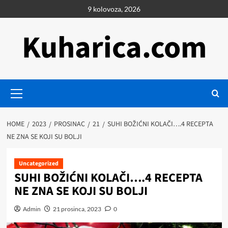
Skip
9 kolovoza, 2026
to
content
Kuharica.com
Primary
Menu
HOME
2023
PROSINAC
21
SUHI BOŽIĆNI KOLAČI….4 RECEPTA
NE ZNA SE KOJI SU BOLJI
Uncategorized
SUHI BOŽIĆNI KOLAČI….4 RECEPTA
NE ZNA SE KOJI SU BOLJI
Admin
21 prosinca, 2023
0