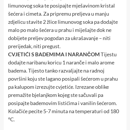
limunovog soka te posipajte mješavinom kristal
šećera i cimeta. Za pripremu preljeva u manju
zdjelicu stavite 2 žlice limunovog soka pa dodajte
malo po malo šećera u prahu i miješajte dok ne
dobijete preljev pogodan za ukrašavanje – niti
prerijedak, niti pregust.
CVJETIĆI S BADEMIMA I NARANČOM
Tijestu
dodajte naribanu koricu 1 naranče i malo arome
badema. Tijesto tanko razvaljajte na radnoj
površini koju ste lagano posipali šećerom u prahu
pa kalupom izrezujte cvjetiće. Izrezane oblike
premažite bjelanjkom kojeg ste sačuvali pa
posipajte bademovim listićima i vanilin šećerom.
Kolačiće pecite 5-7 minuta na temperaturi od 180
°C.