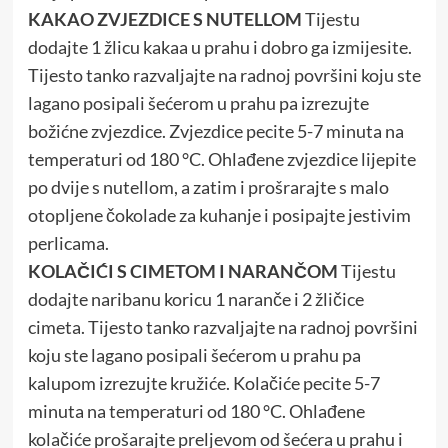
KAKAO ZVJEZDICE S NUTELLOM
Tijestu
dodajte 1 žlicu kakaa u prahu i dobro ga izmijesite.
Tijesto tanko razvaljajte na radnoj površini koju ste
lagano posipali šećerom u prahu pa izrezujte
božićne zvjezdice. Zvjezdice pecite 5-7 minuta na
temperaturi od 180 °C. Ohlađene zvjezdice lijepite
po dvije s nutellom, a zatim i prošrarajte s malo
otopljene čokolade za kuhanje i posipajte jestivim
perlicama.
KOLAČIĆI S CIMETOM I NARANČOM
Tijestu
dodajte naribanu koricu 1 naranče i 2 žličice
cimeta. Tijesto tanko razvaljajte na radnoj površini
koju ste lagano posipali šećerom u prahu pa
kalupom izrezujte kružiće. Kolačiće pecite 5-7
minuta na temperaturi od 180 °C. Ohlađene
kolačiće prošarajte preljevom od šećera u prahu i