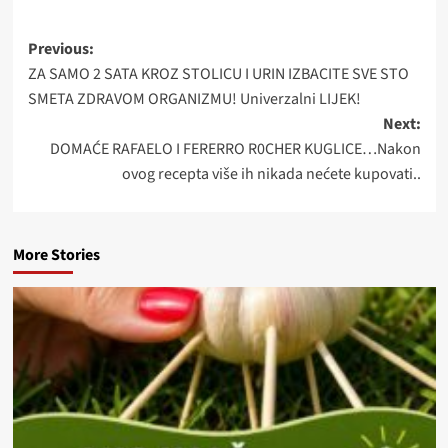
Post
Previous:
ZA SAMO 2 SATA KROZ STOLICU I URIN IZBACITE SVE STO
navigation
SMETA ZDRAVOM ORGANIZMU! Univerzalni LIJEK!
Next:
DOMAĆE RAFAELO I FERERRO R0CHER KUGLICE…Nakon
ovog recepta više ih nikada nećete kupovati..
More Stories