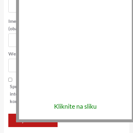
Ime
*
E-pošta
*
(obavezno)
(obavezno)
Web-stranica
Spremi moje ime, e-poštu i web-stranicu u ovom
internet pregledniku za sljedeći put kada budem
komentirao.
Kliknite na sliku