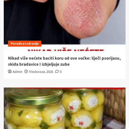
Porodica i zdravlje
Nikad više nećete baciti koru od ove voćke: liječI psorijazu,
skida bradavice I izbjeljuje zube
Admin
9 kolovoza, 2026
0