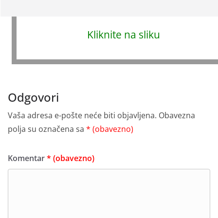
osvežavajućem filu koji se ne kuva i lakše se pravi
ZA SAMO 2 SATA KROZ STOLICU I URIN IZBACITE
Kliknite na sliku
SVE STO SMETA ZDRAVOM ORGANIZMU!
Univerzalni LIJEK!
Odgovori
Vaša adresa e-pošte neće biti objavljena.
Obavezna
polja su označena sa
* (obavezno)
Komentar
* (obavezno)