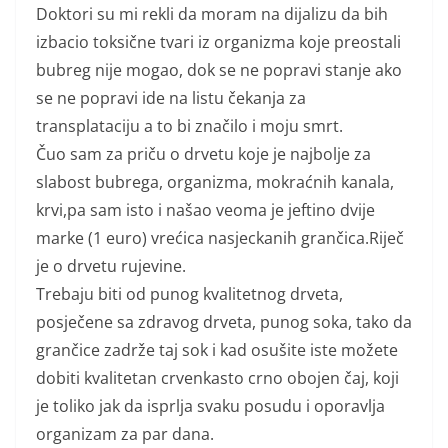
Doktori su mi rekli da moram na dijalizu da bih
izbacio toksične tvari iz organizma koje preostali
bubreg nije mogao, dok se ne popravi stanje ako
se ne popravi ide na listu čekanja za
transplataciju a to bi značilo i moju smrt.
Čuo sam za priču o drvetu koje je najbolje za
slabost bubrega, organizma, mokraćnih kanala,
krvi,pa sam isto i našao veoma je jeftino dvije
marke (1 euro) vrećica nasjeckanih grančica.Riječ
je o drvetu rujevine.
Trebaju biti od punog kvalitetnog drveta,
posječene sa zdravog drveta, punog soka, tako da
grančice zadrže taj sok i kad osušite iste možete
dobiti kvalitetan crvenkasto crno obojen čaj, koji
je toliko jak da isprlja svaku posudu i oporavlja
organizam za par dana.