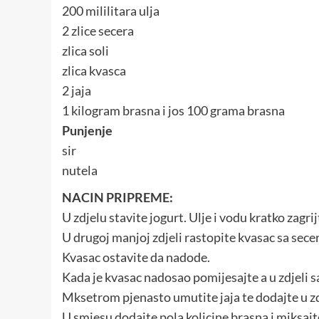
200 mililitara ulja
2 zlice secera
zlica soli
zlica kvasca
2 jaja
1 kilogram brasna i jos 100 grama brasna
Punjenje
sir
nutela
NACIN PRIPREME:
U zdjelu stavite jogurt. Ulje i vodu kratko zagri
U drugoj manjoj zdjeli rastopite kvasac sa sece
Kvasac ostavite da nadode.
Kada je kvasac nadosao pomijesajte a u zdjeli 
Mksetrom pjenasto umutite jaja te dodajte u z
U smjesu dodajte pola kolicine brasna i miksajt