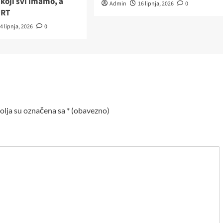
koji svi imamo, a
Admin
16 lipnja, 2026
0
URT
4 lipnja, 2026
0
lja su označena sa
* (obavezno)