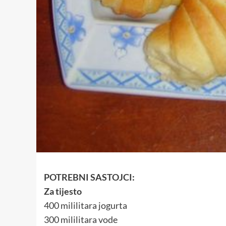
POTREBNI SASTOJCI:
Za tijesto
400 mililitara jogurta
300 mililitara vode