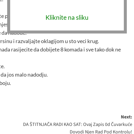
te postepeno oststak brasna ne prekidajuci miksanje.
Kliknite na sliku
mjesa.
e da nadode.
sinu i razvaljajte oklagijom u sto veci krug.
mada rasijecite da dobijete 8 komada i sve tako dok ne
te.
e da jos malo nadodju.
boju.
Next:
DA ŠTITNJAČA RADI KAO SAT: Ovaj Zapis 0d Čuvarkuće
Dovodi Njen Rad Pod Kontrolu!