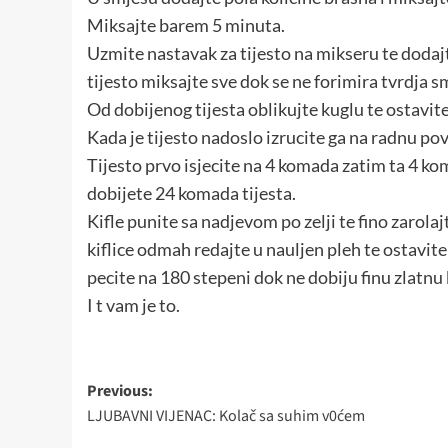
Miksajte barem 5 minuta.
Uzmite nastavak za tijesto na mikseru te dodaj
tijesto miksajte sve dok se ne forimira tvrdja s
Od dobijenog tijesta oblikujte kuglu te ostavit
Kada je tijesto nadoslo izrucite ga na radnu povr
Tijesto prvo isjecite na 4 komada zatim ta 4 ko
dobijete 24 komada tijesta.
Kifle punite sa nadjevom po zelji te fino zarolaj
kiflice odmah redajte u nauljen pleh te ostavit
pecite na 180 stepeni dok ne dobiju finu zlatnu 
I t vam je to.
Post
Previous:
LJUBAVNI VIJENAC: Kolač sa suhim v0ćem
navigation