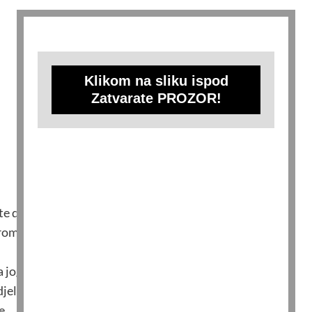
Klikom na sliku ispod
Zatvarate PROZOR!
jte da bude toplo te dodajte jogurtu.
rom, zlicom brasna i malo vode.
sa jogurtom.
djelu sa jogurtom.
e.