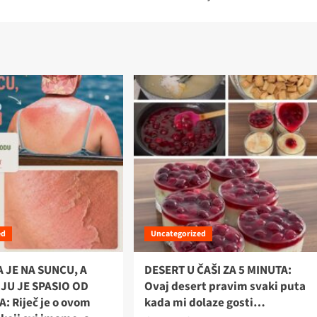
ed
Uncategorized
 JE NA SUNCU, A
DESERT U ČAŠI ZA 5 MINUTA:
 JU JE SPASIO OD
Ovaj desert pravim svaki puta
: Riječ je o ovom
kada mi dolaze gosti…