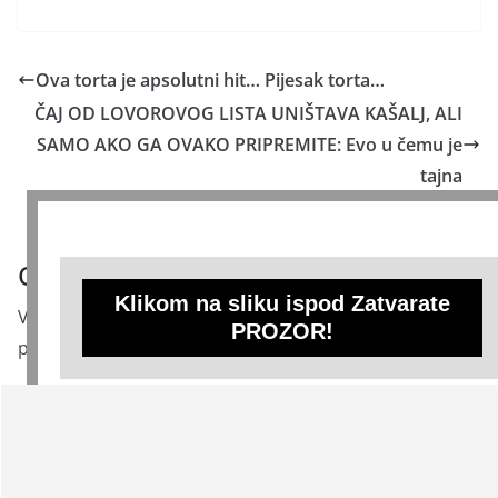
Ova torta je apsolutni hit… Pijesak torta…
ČAJ OD LOVOROVOG LISTA UNIŠTAVA KAŠALJ, ALI
SAMO AKO GA OVAKO PRIPREMITE: Evo u čemu je
tajna
Odgovori
Klikom na sliku ispod Zatvarate
Vaša adresa e-pošte neće biti objavljena.
Obavezna
PROZOR!
polja su označena sa
* (obavezno)
Komentar
* (obavezno)