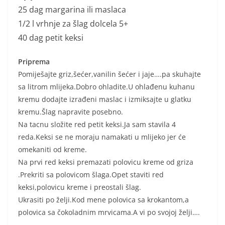
25 dag margarina ili maslaca
1/2 l vrhnje za šlag dolcela 5+
40 dag petit keksi
Priprema
Pomiješajte griz,šećer,vanilin šećer i jaje….pa skuhajte
sa litrom mlijeka.Dobro ohladite.U ohlađenu kuhanu
kremu dodajte izrađeni maslac i izmiksajte u glatku
kremu.Šlag napravite posebno.
Na tacnu složite red petit keksi.Ja sam stavila 4
reda.Keksi se ne moraju namakati u mlijeko jer će
omekaniti od kreme.
Na prvi red keksi premazati polovicu kreme od griza
.Prekriti sa polovicom šlaga.Opet staviti red
keksi,polovicu kreme i preostali šlag.
Ukrasiti po želji.Kod mene polovica sa krokantom,a
polovica sa čokoladnim mrvicama.A vi po svojoj želji….