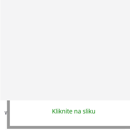
Ime
* (obavezno)
E-pošta
* (obavezno)
Kliknite na sliku
Web-stranica