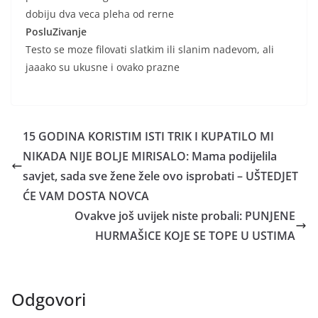
dobiju dva veca pleha od rerne
PosluZivanje
Testo se moze filovati slatkim ili slanim nadevom, ali
jaaako su ukusne i ovako prazne
15 GODINA KORISTIM ISTI TRIK I KUPATILO MI
NIKADA NIJE BOLJE MIRISALO: Mama podijelila
savjet, sada sve žene žele ovo isprobati – UŠTEDJET
ĆE VAM DOSTA NOVCA
Ovakve još uvijek niste probali: PUNJENE
HURMAŠICE KOJE SE TOPE U USTIMA
Odgovori