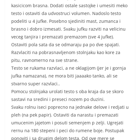
kasicicom brasna. Dodati ostale sastojke i umesiti meko
testo i ostaviti da udvostruci volumen. Nadoslo testo
podeliti u 4 jufke. Posebno sjediniti mast, zumanca i
brasno i dobro izmesati. Svaku jufku razviti na velicinu
veceg tanjira i premazati premazom (sve 4 jufke).
Ostaviti pola sata da se odmaraju pa po dve spajati.
Razvlaciti na pobrasnavljenom stolnjaku kao kore za
pitu, ravnomerno na sve strane.
Testo se rukama razvlaci, a ne oklagijom (jer je i gornja
jufka namazana), ne mora biti jaaaako tanko, ali se
stvarno super razvlaci..
Pomocu stolnjaka urolati testo s oba kraja da se skoro
sastavi na sredini i preseci nozem po duzini.
Svaku rolnu iseci poprecno na jednake delove i redjati u
pleh (na pek papir). Ostaviti da narastu i premazati
umucenim jajetom i posuti semenjem p zelji. Ugrejati
rernu na 180 stepeni i peci do rumene boje. Postupak
ponoviti i sa drugim delom testa. Od ove mere se