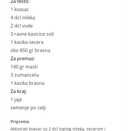
Za testo:
1 kvasac
4 dcl mleka
2 dcl vode
3 ravne kasicice soli
1 kasika secera
oko 850 gr brasna
Za premaz:
140 gr masti
3 zumanceta
1 kasika brasna
Za kraj:
1 jaje
semenje po zelji
Priprema
Aktivirati kvasac sa 2 dcl toplog mleka, secerom i