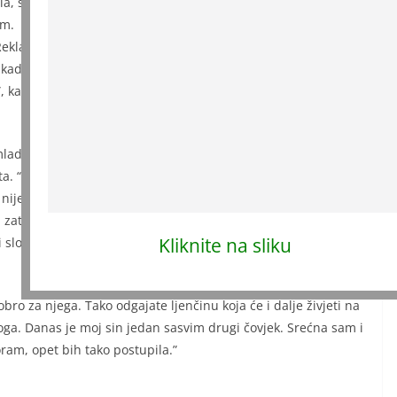
ila, samo je kratko i jasno rekla da u njenoj kući nito koga
om.
 Rekla sam im mogu uzeti sve što im treba i neka izađu. Tako
, kad budu živjeli sami, shvatiti koliko košta sve ono šta su
, kaže Zara.
adi su zaista shvatili da se od vazduha ne živi, te su se
ta. “Sin mi je jednom rekao da je to što sam ih otjerala nešto
nije tako gledao. Mislio je da ih tjeram tek uslijed tipičnog
zatvoreno je jedno ružno poglavlje. Sada je sve onako kako
Kliknite na sliku
 sloga”, iskrena je gospođa Zara.
dobro za njega. Tako odgajate ljenčinu koja će i dalje živjeti na
toga. Danas je moj sin jedan sasvim drugi čovjek. Srećna sam i
ram, opet bih tako postupila.”