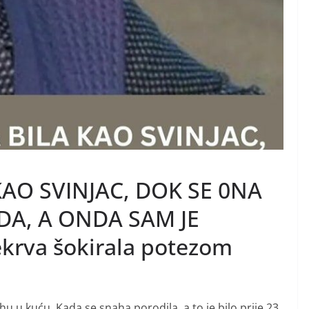
KAO SVINJAC, DOK SE 0NA
DA, A ONDA SAM JE
krva šokirala potezom
u u kuću. Kada se snaha porodila, a to je bilo prije 23