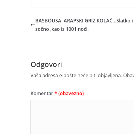
BASBOUSA: ARAPSKI GRIZ KOLAČ…Slatko i
sočno ,kao iz 1001 noći.
Odgovori
Vaša adresa e-pošte neće biti objavljena.
Obav
Komentar
* (obavezno)