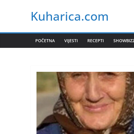
Skip
Kuharica.com
to
content
POČETNA
VIJESTI
RECEPTI
SHOWBIZ