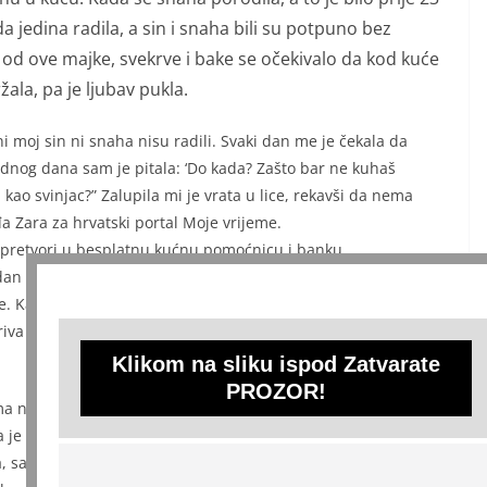
a jedina radila, a sin i snaha bili su potpuno bez
, od ove majke, svekrve i bake se očekivalo da kod kuće
ala, pa je ljubav pukla.
 moj sin ni snaha nisu radili. Svaki dan me je čekala da
nog dana sam je pitala: ‘Do kada? Zašto bar ne kuhaš
 kao svinjac?” Zalupila mi je vrata u lice, rekavši da nema
đa Zara za hrvatski portal Moje vrijeme.
e pretvori u besplatnu kućnu pomoćnicu i banku.
an sam čekala sina da se vrati kući i jednostavno im rekla da
e. Kako nisu imali gdje, pronašli su jednu staru kuću koja je
riva ona.
Klikom na sliku ispod Zatvarate
PROZOR!
ma ni vode. “Biće, odgovorila sam joj, kad se zaposliš i uvedeš
e prala na ruke i živa je”, kaže o lekciji koju im je dala.
, samo da se isele, jer psihicki više nije mogla podnijeti to