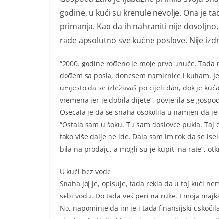
godine, u kući su krenule nevolje. Ona je tad
primanja. Kao da ih nahraniti nije dovoljno
rade apsolutno sve kućne poslove. Nije izdrž
“2000. godine rođeno je moje prvo unuče. Tada ni
dođem sa posla, donesem namirnice i kuham. Jed
umjesto da se izležavaš po cijeli dan, dok je kuća
vremena jer je dobila dijete”, povjerila se gospo
Osećala je da se snaha osokolila u namjeri da j
“Ostala sam u šoku. Tu sam doslovce pukla. Taj d
tako više dalje ne ide. Dala sam im rok da se isel
bila na prodaju, a mogli su je kupiti na rate”, otk
U kući bez vode
Snaha joj je, opisuje, tada rekla da u toj kući ne
sebi vodu. Do tada veš peri na ruke. I moja majka j
No, napominje da im je i tada finansijski uskočila