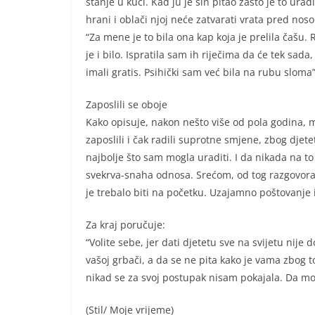
stanje u kući. Kad ju je sin pitao zašto je to urad
hrani i oblači njoj neće zatvarati vrata pred nos
“Za mene je to bila ona kap koja je prelila čašu.
je i bilo. Ispratila sam ih riječima da će tek sada
imali gratis. Psihički sam već bila na rubu sloma”
Zaposlili se oboje
Kako opisuje, nakon nešto više od pola godina, ml
zaposlili i čak radili suprotne smjene, zbog djete
najbolje što sam mogla uraditi. I da nikada na to 
svekrva-snaha odnosa. Srećom, od tog razgovora 
je trebalo biti na početku. Uzajamno poštovanje i
Za kraj poručuje:
“Volite sebe, jer dati djetetu sve na svijetu nije 
vašoj grbači, a da se ne pita kako je vama zbog 
nikad se za svoj postupak nisam pokajala. Da mo
(Stil/ Moje vrijeme)