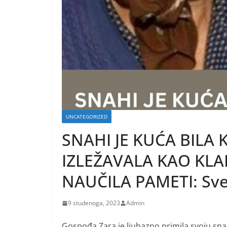
UNCATEGORIZED
SNAHI JE KUĆA BILA 
IZLEŽAVALA KAO KLA
NAUČILA PAMETI: Sve
9 studenoga, 2023
Admin
Gospođa Zara je ljubazno primila svoju snah