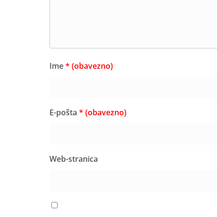
Ime
* (obavezno)
E-pošta
* (obavezno)
Web-stranica