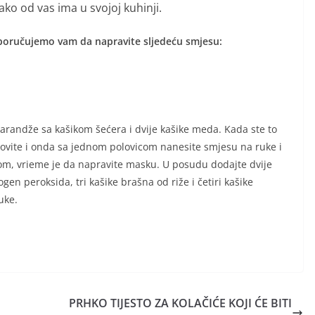
ako od vas ima u svojoj kuhinji.
 preporučujemo vam da napravite sljedeću smjesu:
narandže sa kašikom šećera i dvije kašike meda. Kada ste to
lovite i onda sa jednom polovicom nanesite smjesu na ruke i
ingom, vrieme je da napravite masku. U posudu dodajte dvije
en peroksida, tri kašike brašna od riže i četiri kašike
uke.
PRHKO TIJESTO ZA KOLAČIĆE KOJI ĆE BITI