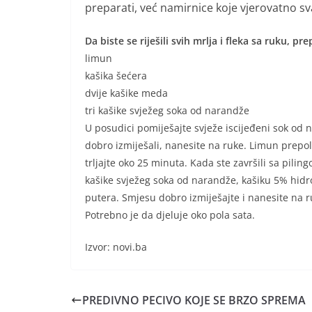
preparati, već namirnice koje vjerovatno sv
Da biste se riješili svih mrlja i fleka sa ruku,
limun
kašika šećera
dvije kašike meda
tri kašike svježeg soka od narandže
U posudici pomiješajte svježe iscijeđeni sok od 
dobro izmiješali, nanesite na ruke. Limun prepo
trljajte oko 25 minuta. Kada ste završili sa pil
kašike svježeg soka od narandže, kašiku 5% hidrog
putera. Smjesu dobro izmiješajte i nanesite na r
Potrebno je da djeluje oko pola sata.
Izvor: novi.ba
PREDIVNO PECIVO KOJE SE BRZO SPREMA