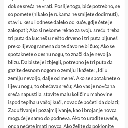
dok se sreća ne vrati. Poslije toga, biće potrebno, se
so pomete (nikako je rukama ne smijete dodirnuti),
stavi u kesu i odnese daleko od kuće, gdje ćete je
zakopati; Ako si nekome rekao za svoju sreću, treba
tri puta da kucneš u nešto drveno i tri puta pljuneš
preko lijevog ramena da te đavo ne bi čuo; Ako se
spotaknete o desnu nogu, to znači da je nevolja
blizu. Da biste je izbjegli, potrebno je tri puta da
gazite desnom nogom o zemlju i kažete: „Idi u
zemlju nevoljo, dalje od mene“. Ako se spotaknete o
lijevu nogu, to obećava sreću; Ako vas je novčana
sreća napustila, stavite malu količinu mahovine
ispod tepiha u vašoj kući, novac će početi da dolazi;
Zaduživanje i pozajmljivanje, kao i brojanje novca
moguće je samo do podneva. Ako to uradite uveče,
onda nećete imati novca. Ako želite da poklonite