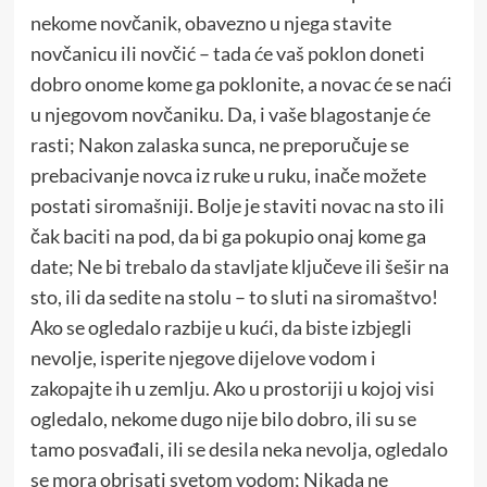
nekome novčanik, obavezno u njega stavite
novčanicu ili novčić – tada će vaš poklon doneti
dobro onome kome ga poklonite, a novac će se naći
u njegovom novčaniku. Da, i vaše blagostanje će
rasti; Nakon zalaska sunca, ne preporučuje se
prebacivanje novca iz ruke u ruku, inače možete
postati siromašniji. Bolje je staviti novac na sto ili
čak baciti na pod, da bi ga pokupio onaj kome ga
date; Ne bi trebalo da stavljate ključeve ili šešir na
sto, ili da sedite na stolu – to sluti na siromaštvo!
Ako se ogledalo razbije u kući, da biste izbjegli
nevolje, isperite njegove dijelove vodom i
zakopajte ih u zemlju. Ako u prostoriji u kojoj visi
ogledalo, nekome dugo nije bilo dobro, ili su se
tamo posvađali, ili se desila neka nevolja, ogledalo
se mora obrisati svetom vodom; Nikada ne