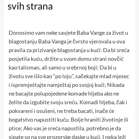
Donosimo vam neke savjete Baba Vange za život u
blagostanju Baba Vanga je čvrsto vjerovala u ova
pravila za prizivanje blagostanja u kući: Da bi sreća
posjetila kuću, držite u svom domu strani novčić
kao talisman, ali samo u srebrnoj boji; Da bi u
životu sve išlo kao “po loju”, sačekajte mlad mjesec
i ispremještajte namještaj po svojoj kući; Nikada
ne bacajte polupojedene komade hljeba ako ne
želite da izgubite svoju sreću. Komadi hljeba, čak i
pokvareni i osušeni, ne treba bacati, inače će
bogatstvo napustiti kuću. Bolje hraniti životinje ili
ptice; Ako vas je sreća napustila, potrebno je da
sipate so na sve prozorske daske u kući. I neka leži