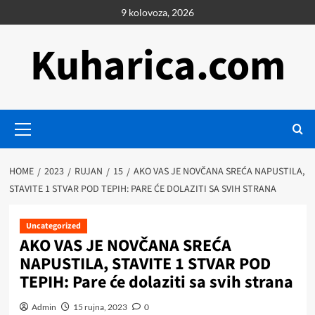
Skip
9 kolovoza, 2026
to
content
Kuharica.com
Primary
Menu
HOME
2023
RUJAN
15
AKO VAS JE NOVČANA SREĆA NAPUSTILA,
STAVITE 1 STVAR POD TEPIH: PARE ĆE DOLAZITI SA SVIH STRANA
Uncategorized
AKO VAS JE NOVČANA SREĆA
NAPUSTILA, STAVITE 1 STVAR POD
TEPIH: Pare će dolaziti sa svih strana
Admin
15 rujna, 2023
0