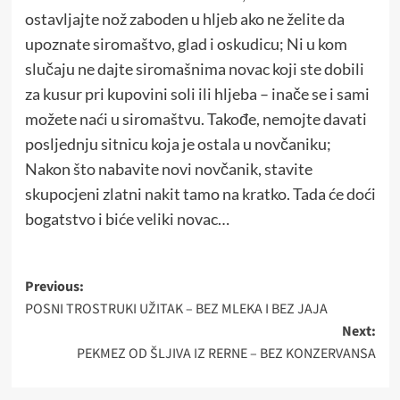
ostavljajte nož zaboden u hljeb ako ne želite da
upoznate siromaštvo, glad i oskudicu; Ni u kom
slučaju ne dajte siromašnima novac koji ste dobili
za kusur pri kupovini soli ili hljeba – inače se i sami
možete naći u siromaštvu. Takođe, nemojte davati
posljednju sitnicu koja je ostala u novčaniku;
Nakon što nabavite novi novčanik, stavite
skupocjeni zlatni nakit tamo na kratko. Tada će doći
bogatstvo i biće veliki novac…
Post
Previous:
POSNI TROSTRUKI UŽITAK – BEZ MLEKA I BEZ JAJA
navigation
Next:
PEKMEZ OD ŠLJIVA IZ RERNE – BEZ KONZERVANSA