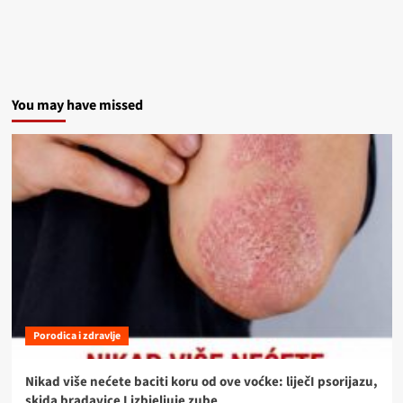
You may have missed
Porodica i zdravlje
Nikad više nećete baciti koru od ove voćke: liječI psorijazu,
skida bradavice I izbjeljuje zube