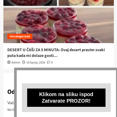
Uncategorized
DESERT U ČAŠI ZA 5 MINUTA: Ovaj desert pravim svaki
puta kada mi dolaze gosti…
Admin
16 lipnja, 2026
0
Odgovori
Klikom na sliku ispod
Zatvarate PROZOR!
Vaša adresa e-pošte neće biti objavljena.
Obavezna polja
su označena sa
* (obavezno)