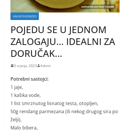
UNCATEGORIZED
POJEDU SE U JEDNOM
ZALOGAJU… IDEALNI ZA
DORUČAK…
3 srpnja, 2023
Admin
Potrebni sastojci:
1 jaje,
1 kašika vode,
1 list smrznutog lisnatog testa, otopljen,
50g rendang parmezana (ili nekog drugog sira po
želji),
Malo bibera,