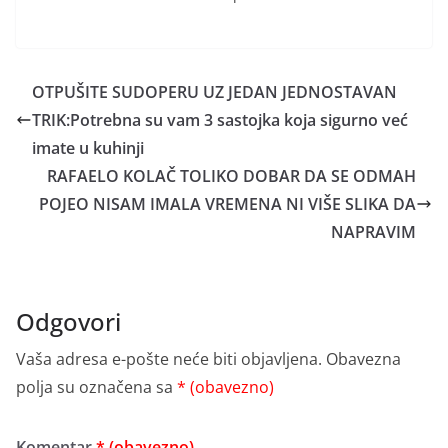
OTPUŠITE SUDOPERU UZ JEDAN JEDNOSTAVAN
TRIK:Potrebna su vam 3 sastojka koja sigurno već
imate u kuhinji
RAFAELO KOLAČ TOLIKO DOBAR DA SE ODMAH
POJEO NISAM IMALA VREMENA NI VIŠE SLIKA DA
NAPRAVIM
Odgovori
Vaša adresa e-pošte neće biti objavljena.
Obavezna
polja su označena sa
* (obavezno)
Komentar
* (obavezno)