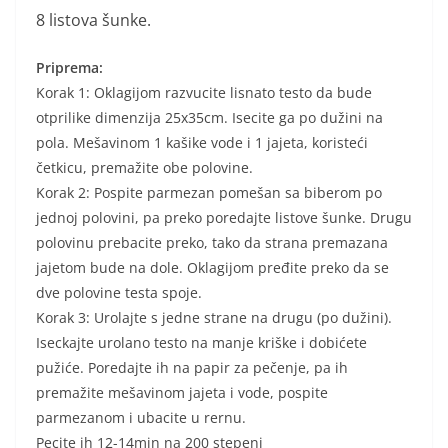
8 listova šunke.
Priprema:
Korak 1: Oklagijom razvucite lisnato testo da bude
otprilike dimenzija 25x35cm. Isecite ga po dužini na
pola. Mešavinom 1 kašike vode i 1 jajeta, koristeći
četkicu, premažite obe polovine.
Korak 2: Pospite parmezan pomešan sa biberom po
jednoj polovini, pa preko poredajte listove šunke. Drugu
polovinu prebacite preko, tako da strana premazana
jajetom bude na dole. Oklagijom pređite preko da se
dve polovine testa spoje.
Korak 3: Urolajte s jedne strane na drugu (po dužini).
Iseckajte urolano testo na manje kriške i dobićete
pužiće. Poredajte ih na papir za pečenje, pa ih
premažite mešavinom jajeta i vode, pospite
parmezanom i ubacite u rernu.
Pecite ih 12-14min na 200 stepeni