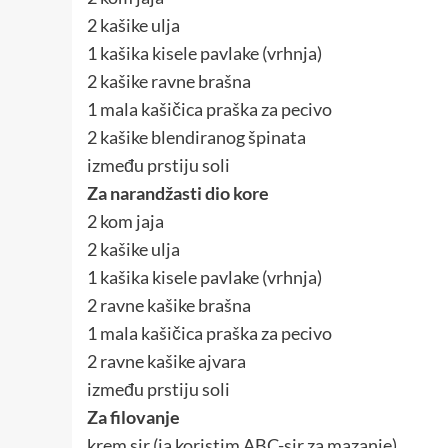
2 kašike ulja
1 kašika kisele pavlake (vrhnja)
2 kašike ravne brašna
1 mala kašičica praška za pecivo
2 kašike blendiranog špinata
između prstiju soli
Za narandžasti dio kore
2 kom jaja
2 kašike ulja
1 kašika kisele pavlake (vrhnja)
2 ravne kašike brašna
1 mala kašičica praška za pecivo
2 ravne kašike ajvara
između prstiju soli
Za filovanje
krem sir (ja koristim ABC-sir za mazanje)