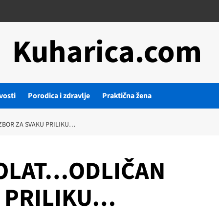
Kuharica.com
vosti
Porodica i zdravlje
Praktična žena
ZBOR ZA SVAKU PRILIKU…
ROLAT…ODLIČAN
U PRILIKU…