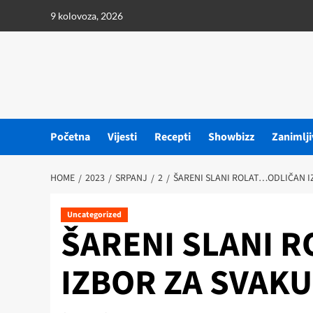
Skip
9 kolovoza, 2026
to
content
Početna
Vijesti
Recepti
Showbizz
Zanimlji
HOME
2023
SRPANJ
2
ŠARENI SLANI ROLAT…ODLIČAN I
Uncategorized
ŠARENI SLANI 
IZBOR ZA SVAK