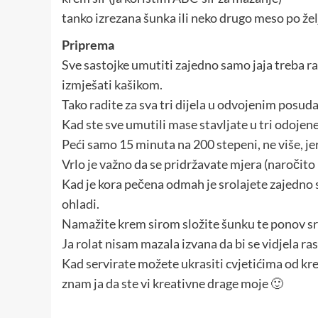
tanko izrezana šunka ili neko drugo meso po žel
Priprema
Sve sastojke umutiti zajedno samo jaja treba ra
izmješati kašikom.
Tako radite za sva tri dijela u odvojenim posud
Kad ste sve umutili mase stavljate u tri odojene 
Peći samo 15 minuta na 200 stepeni, ne više, jer 
Vrlo je važno da se pridržavate mjera (naročito
Kad je kora pečena odmah je srolajete zajedno s
ohladi.
Namažite krem sirom složite šunku te ponov sr
Ja rolat nisam mazala izvana da bi se vidjela ra
Kad servirate možete ukrasiti cvjetićima od kr
znam ja da ste vi kreativne drage moje 🙂