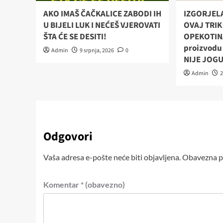
AKO IMAŠ ČAČKALICE ZABODI IH
IZGORJELA
U BIJELI LUK I NEĆEŠ VJEROVATI
OVAJ TRIK
ŠTA ĆE SE DESITI!
OPEKOTINA
proizvodu 
Admin
9 srpnja, 2026
0
NIJE JOG
Admin
2
Odgovori
Vaša adresa e-pošte neće biti objavljena.
Obavezna po
Komentar
* (obavezno)