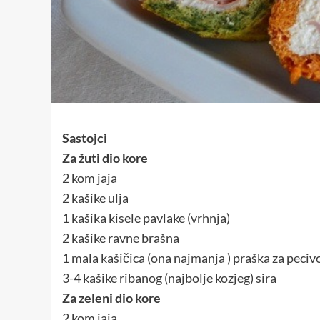
Sastojci
Za žuti dio kore
2 kom jaja
2 kašike ulja
1 kašika kisele pavlake (vrhnja)
2 kašike ravne brašna
1 mala kašičica (ona najmanja ) praška za peciv
3-4 kašike ribanog (najbolje kozjeg) sira
Za zeleni dio kore
2 kom jaja