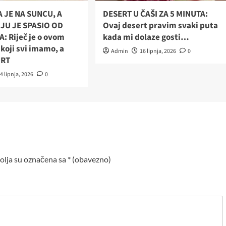
 JE NA SUNCU, A
DESERT U ČAŠI ZA 5 MINUTA:
 JU JE SPASIO OD
Ovaj desert pravim svaki puta
: Riječ je o ovom
kada mi dolaze gosti…
koji svi imamo, a
Admin
16 lipnja, 2026
0
URT
4 lipnja, 2026
0
lja su označena sa
* (obavezno)