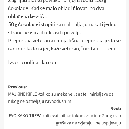
Zagrijati slatku pavlaku i u njoj istopiti 150 g
čokolade. Kad se malo ohladi filovati po dva
ohlađena keksića.
50 g čokolade istopiti sa malo ulja, umakati jednu
stranu keksića ili uktasiti po želji.
Preporuka veteran a i moja lična preporuka je da se
radi dupla doza jer, kaže veteran, “nestaju u trenu”
Izvor: coolinarika.com
Post
Previous:
MAJKINE KIFLE -toliko su mekane,lisnate i mirisljave da
navigation
nikog ne ostavljaju ravnodusnim
Next:
EVO KAKO TREBA zalijevati biljke tokom vrućina: Zbog ovih
grešaka ne cvjetaju i ne uspijevaju