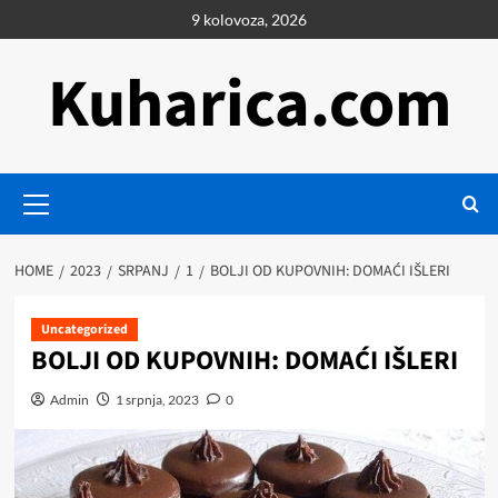
Skip
9 kolovoza, 2026
to
content
Kuharica.com
Primary
Menu
HOME
2023
SRPANJ
1
BOLJI OD KUPOVNIH: DOMAĆI IŠLERI
Uncategorized
BOLJI OD KUPOVNIH: DOMAĆI IŠLERI
Admin
1 srpnja, 2023
0