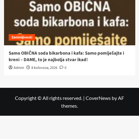
Zanimljivosti
Samo OBIČNA soda bikarbona i kafa: Samo pomiješajte i
kreni – DAME, to je najbolja stvar ikad!
Admin
8 kolovoza, 2026
0
Copyright © All rights reserved.
|
CoverNews
by AF
themes.