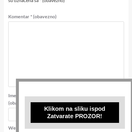
su označena sa
* (obavezno)
Komentar
* (obavezno)
Ime
*
E-pošta
*
(obavezno)
(obavezno)
Klikom na sliku ispod
Zatvarate PROZOR!
Web-stranica