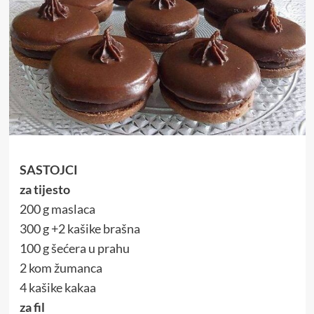
SASTOJCI
za tijesto
200 g maslaca
300 g +2 kašike brašna
100 g šećera u prahu
2 kom žumanca
4 kašike kakaa
za fil