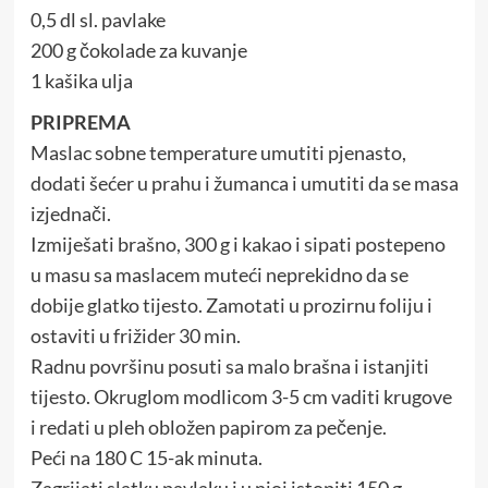
0,5 dl sl. pavlake
200 g čokolade za kuvanje
1 kašika ulja
PRIPREMA
Maslac sobne temperature umutiti pjenasto,
dodati šećer u prahu i žumanca i umutiti da se masa
izjednači.
Izmiješati brašno, 300 g i kakao i sipati postepeno
u masu sa maslacem muteći neprekidno da se
dobije glatko tijesto. Zamotati u prozirnu foliju i
ostaviti u frižider 30 min.
Radnu površinu posuti sa malo brašna i istanjiti
tijesto. Okruglom modlicom 3-5 cm vaditi krugove
i redati u pleh obložen papirom za pečenje.
Peći na 180 C 15-ak minuta.